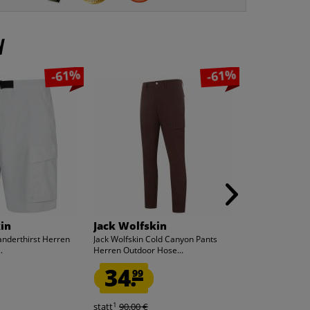
n
-61%
-61%
in
Jack Wolfskin
TED BAKER
anderthirst Herren
Jack Wolfskin Cold Canyon Pants
TED BAKER Ard
.
Herren Outdoor Hose...
Langarm Hemd
34.
23.
99
84
1
1
statt
90,00 €
statt
129,99 €