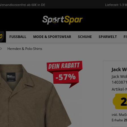
Versandkostenfrei ab 60€ in DE
Lieferzeit 1-3 
0
FUSSBALL
MODE & SPORTSWEAR
SCHUHE
SPARWELT
F
Hemden & Polo-Shirts
Dein Rabatt
Jack W
-57%
Jack Wo
140387
Artikel-
2
inkl. MwS
Erhalte
2