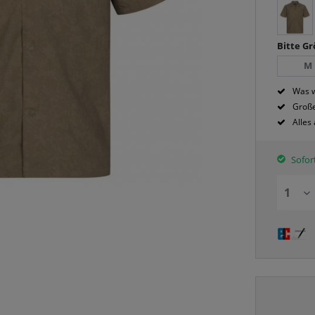
Bitte G
M
Was w
Große
Alles
Sofort