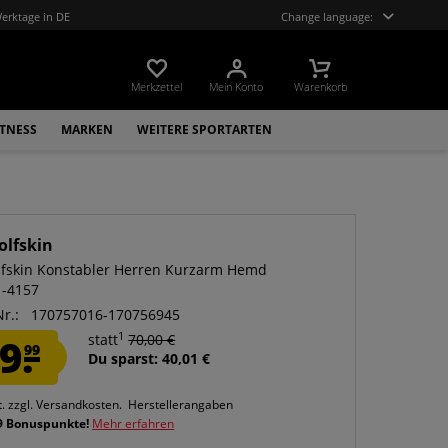
Werktage in DE
Change language:
Merkzettel
Mein Konto
Warenkorb
ITNESS
MARKEN
WEITERE SPORTARTEN
olfskin
lfskin Konstabler Herren Kurzarm Hemd
1-4157
Nr.:
170757016-170756945
1
9.
statt
70,00 €
99
Du sparst: 40,01 €
t.
zzgl. Versandkosten.
Herstellerangaben
9 Bonuspunkte!
Mehr erfahren