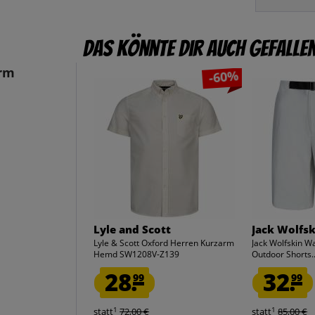
Das könnte dir auch gefalle
arm
-60%
Lyle and Scott
Jack Wolfsk
Lyle & Scott Oxford Herren Kurzarm
Jack Wolfskin W
Hemd SW1208V-Z139
Outdoor Shorts..
28.
32.
99
99
1
1
statt
72,00 €
statt
85,00 €