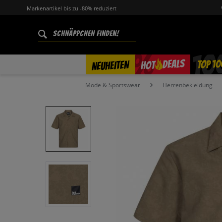
Markenartikel bis zu -80% reduziert
%
TOP 10
DEALS
NEUHEITEN
HOT
Mode & Sportswear
Herrenbekleidung