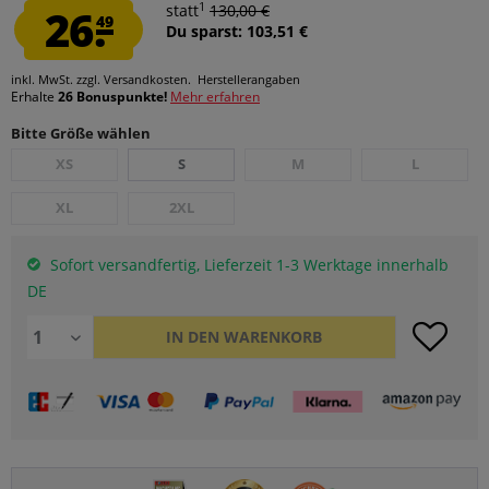
1
26.
statt
130,00 €
49
Du sparst: 103,51 €
inkl. MwSt.
zzgl. Versandkosten.
Herstellerangaben
Erhalte
26 Bonuspunkte!
Mehr erfahren
Bitte Größe wählen
XS
S
M
L
XL
2XL
Sofort versandfertig, Lieferzeit 1-3 Werktage innerhalb
DE
IN DEN
WARENKORB