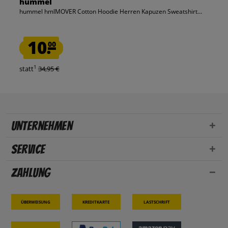
hummel
hummel hmlMOVER Cotton Hoodie Herren Kapuzen Sweatshirt...
10.
00
1
statt
34,95 €
Unternehmen
Service
Zahlung
Überweisung
Kreditkarte
Lastschrift