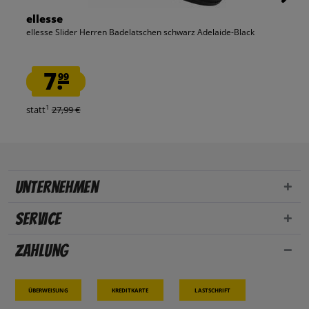
ellesse
ellesse Slider Herren Badelatschen schwarz Adelaide-Black
7.
99
1
statt
27,99 €
Unternehmen
Service
Zahlung
Überweisung
Kreditkarte
Lastschrift