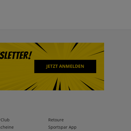
rClub
Retoure
scheine
Sportspar App