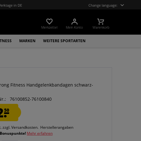
Werktage in DE
Change language:
Merkzettel
Mein Konto
Warenkorb
ITNESS
MARKEN
WEITERE SPORTARTEN
trong Fitness Handgelenkbandagen schwarz-
Nr.:
76100852-76100840
2.
50
t.
zzgl. Versandkosten.
Herstellerangaben
 Bonuspunkte!
Mehr erfahren