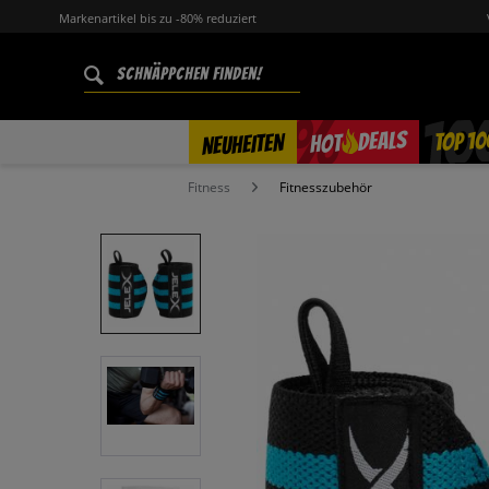
Markenartikel bis zu -80% reduziert
%
TOP 10
DEALS
NEUHEITEN
HOT
Fitness
Fitnesszubehör