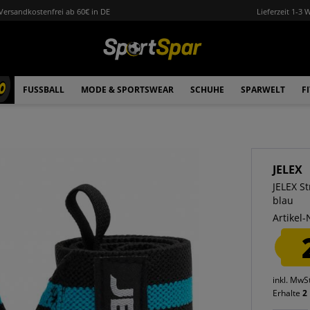
Versandkostenfrei ab 60€ in DE
Lieferzeit 1-3 
0
FUSSBALL
MODE & SPORTSWEAR
SCHUHE
SPARWELT
F
JELEX
JELEX S
blau
Artikel-
inkl. MwS
Erhalte
2