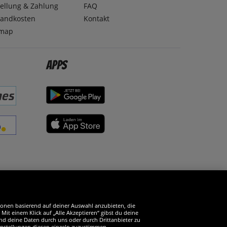
ellung & Zahlung
FAQ
sandkosten
Kontakt
emap
Apps
erde SportSpar-Fan!
tionen basierend auf deiner Auswahl anzubieten, die
it einem Klick auf „Alle Akzeptieren“ gibst du deine
und deine Daten durch uns oder durch Drittanbieter zu
instellungen diesen einzeln zuzustimmen.