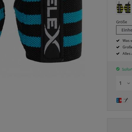
Größe
Einh
Was w
Große
Alles
Sofort