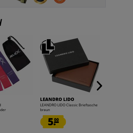
n
LEANDRO LIDO
LEANDRO L
d
LEANDRO LIDO Classic Brieftasche
LEANDRO LIDO 
nder
braun
Sonnenbrille c
5.
1.
00
99