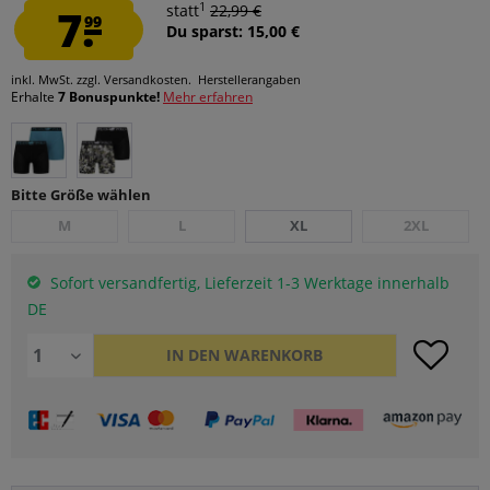
1
7.
statt
22,99 €
99
Du sparst: 15,00 €
inkl. MwSt.
zzgl. Versandkosten.
Herstellerangaben
Erhalte
7 Bonuspunkte!
Mehr erfahren
Bitte Größe wählen
M
L
XL
2XL
Sofort versandfertig, Lieferzeit 1-3 Werktage innerhalb
DE
IN DEN
WARENKORB