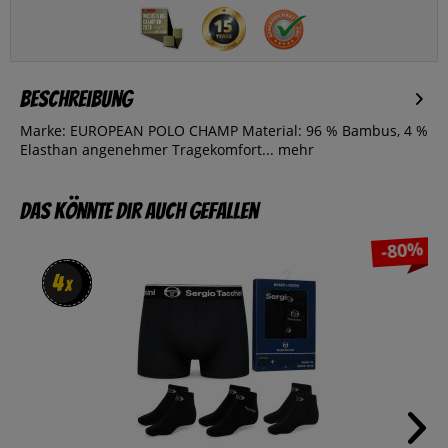
Beschreibung
Marke: EUROPEAN POLO CHAMP Material: 96 % Bambus, 4 %
Elasthan angenehmer Tragekomfort...
mehr
Das könnte dir auch gefallen
-80%
4
4
x
x