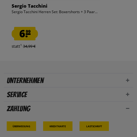
Sergio Tacchini
Sergio Tacchini Herren Set: Boxershorts + 3 Paar...
6.
99
1
statt
34,99 €
Unternehmen
Service
Zahlung
Überweisung
Kreditkarte
Lastschrift