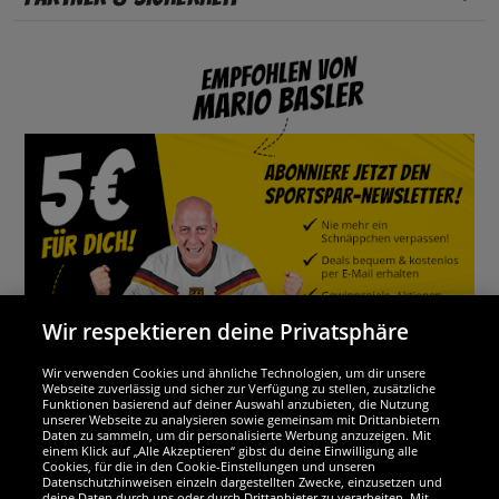
Wir respektieren deine Privatsphäre
Wir verwenden Cookies und ähnliche Technologien, um dir unsere
Webseite zuverlässig und sicher zur Verfügung zu stellen, zusätzliche
Funktionen basierend auf deiner Auswahl anzubieten, die Nutzung
Wir sind ausgezeichnet
unserer Webseite zu analysieren sowie gemeinsam mit Drittanbietern
Daten zu sammeln, um dir personalisierte Werbung anzuzeigen. Mit
einem Klick auf „Alle Akzeptieren“ gibst du deine Einwilligung alle
Cookies, für die in den Cookie-Einstellungen und unseren
Datenschutzhinweisen einzeln dargestellten Zwecke, einzusetzen und
deine Daten durch uns oder durch Drittanbieter zu verarbeiten. Mit