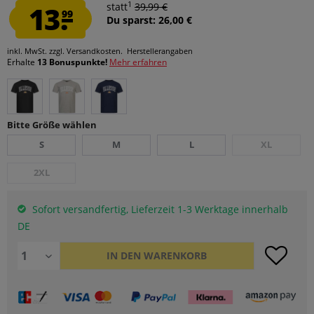
1
13.
statt
39,99 €
99
Du sparst: 26,00 €
inkl. MwSt.
zzgl. Versandkosten.
Herstellerangaben
Erhalte
13 Bonuspunkte!
Mehr erfahren
Bitte Größe wählen
S
M
L
XL
2XL
Sofort versandfertig, Lieferzeit 1-3 Werktage innerhalb
DE
IN DEN
WARENKORB