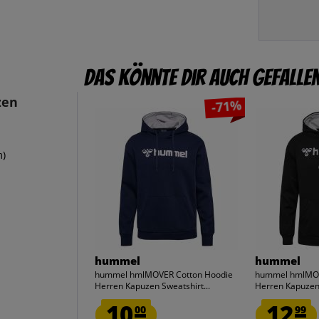
Das könnte dir auch gefalle
zen
-71%
m)
hummel
hummel
hummel hmlMOVER Cotton Hoodie
hummel hmlMOV
Herren Kapuzen Sweatshirt...
Herren Kapuzen 
10.
12.
00
99