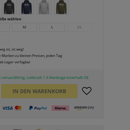
röße wählen
M
L
XL
L
eg ist, ist weg!
 Marken zu kleinen Preisen, jeden Tag
 ab Lager verfügbar
 versandfertig, Lieferzeit 1-3 Werktage innerhalb DE
IN DEN
WARENKORB