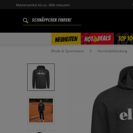
Markenartikel bis zu -80% reduziert
%
TOP 10
DEALS
NEUHEITEN
HOT
Mode & Sportswear
Herrenbekleidung