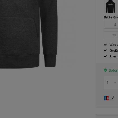
Bitte G
S
2X
Was w
Große
Alles
Sofort