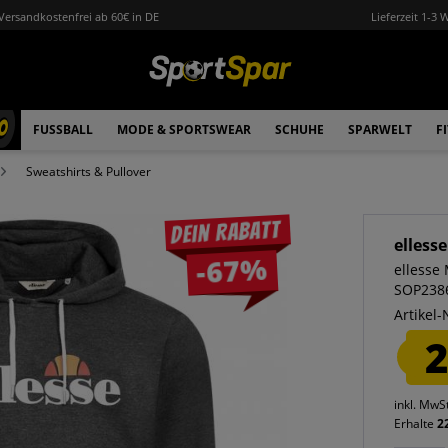
Versandkostenfrei ab 60€ in DE
Lieferzeit 1-3 
0
FUSSBALL
MODE & SPORTSWEAR
SCHUHE
SPARWELT
F
Sweatshirts & Pullover
Dein Rabatt
ellesse
-67%
ellesse
SOP238
Artikel-
2
inkl. MwS
Erhalte
2