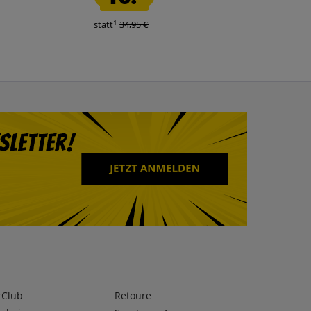
1
1
statt
34,95 €
statt
59,99 €
rClub
Retoure