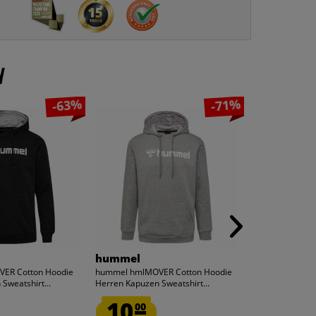
n
-63%
-71%
hummel
ellesse
ER Cotton Hoodie
hummel hmlMOVER Cotton Hoodie
ellesse Jog Pan
Sweatshirt...
Herren Kapuzen Sweatshirt...
Jogginghose S
10.
17.
00
99