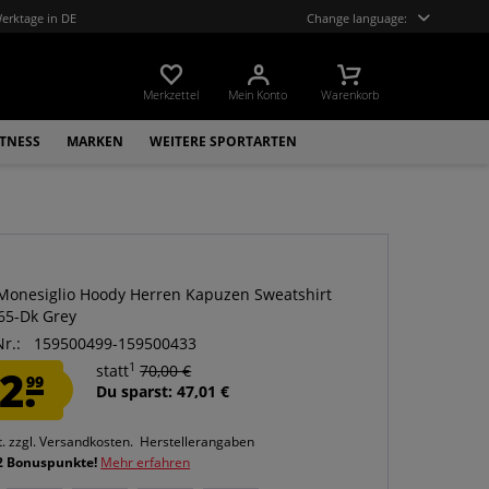
Werktage in DE
Change language:
Merkzettel
Mein Konto
Warenkorb
ITNESS
MARKEN
WEITERE SPORTARTEN
 Monesiglio Hoody Herren Kapuzen Sweatshirt
65-Dk Grey
Nr.:
159500499-159500433
1
2.
statt
70,00 €
99
Du sparst: 47,01 €
t.
zzgl. Versandkosten.
Herstellerangaben
2 Bonuspunkte!
Mehr erfahren