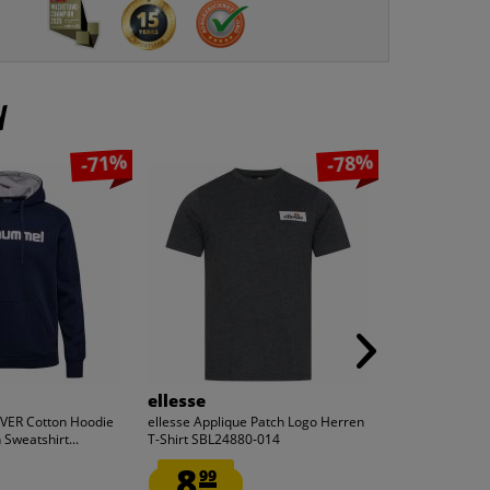
n
-71%
-78%
ellesse
ellesse
ER Cotton Hoodie
ellesse Applique Patch Logo Herren
ellesse Maddex
Sweatshirt...
T-Shirt SBL24880-014
SBS23231-Nav
8.
7.
99
41