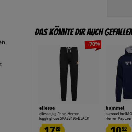
Das könnte dir auch gefalle
en
-70%
m)
ellesse
hummel
ellesse Jog Pants Herren
hummel hmlMOV
Jogginghose SKA23196-BLACK
Herren Kapuzen 
17.
10.
99
00