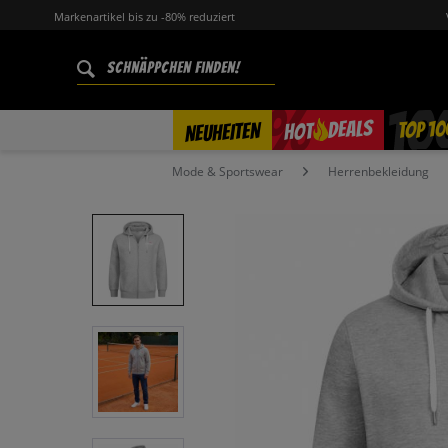
Markenartikel bis zu -80% reduziert
%
TOP 10
DEALS
NEUHEITEN
HOT
Mode & Sportswear
Herrenbekleidung