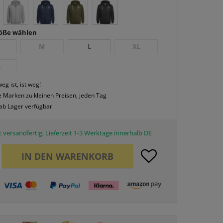
röße wählen
M
L
XL
L
eg ist, ist weg!
 Marken zu kleinen Preisen, jeden Tag
 ab Lager verfügbar
 versandfertig, Lieferzeit 1-3 Werktage innerhalb DE
IN DEN
WARENKORB