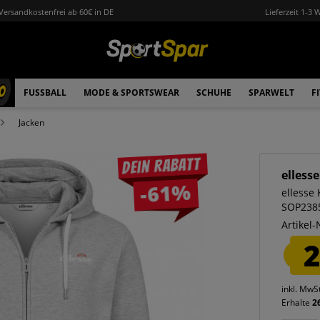
Versandkostenfrei ab 60€ in DE
Lieferzeit 1-3 
0
FUSSBALL
MODE & SPORTSWEAR
SCHUHE
SPARWELT
F
Jacken
Dein Rabatt
ellesse
-61%
ellesse
SOP2385
Artikel-
2
inkl. MwS
Erhalte
2