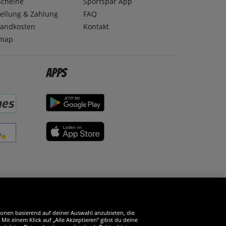
scheine
Sportspar App
ellung & Zahlung
FAQ
sandkosten
Kontakt
emap
Apps
erde SportSpar-Fan!
tionen basierend auf deiner Auswahl anzubieten, die
it einem Klick auf „Alle Akzeptieren“ gibst du deine