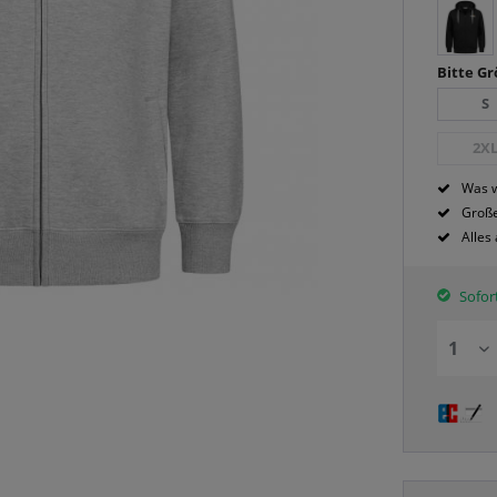
Bitte G
S
2X
Was w
Große
Alles
Sofort