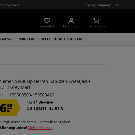
Werktage in DE
Change language:
Merkzettel
Mein Konto
Warenkorb
ITNESS
MARKEN
WEITERE SPORTARTEN
 Klemerio Full Zip Herren Kapuzen Sweatjacke
7-Lt Grey Marl
Nr.:
159500500-159500429
1
6.
statt
70,00 €
99
Du sparst: 43,01 €
t.
zzgl. Versandkosten.
Herstellerangaben
6 Bonuspunkte!
Mehr erfahren