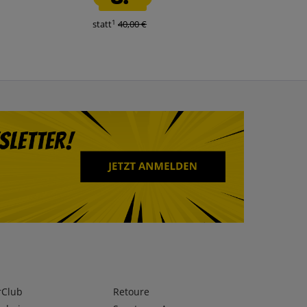
1
1
statt
40,00 €
statt
39,99 €
rClub
Retoure