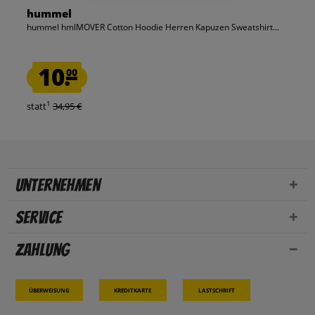
hummel
hummel hmlMOVER Cotton Hoodie Herren Kapuzen Sweatshirt...
10.
00
1
statt
34,95 €
Unternehmen
Service
Zahlung
Überweisung
Kreditkarte
Lastschrift