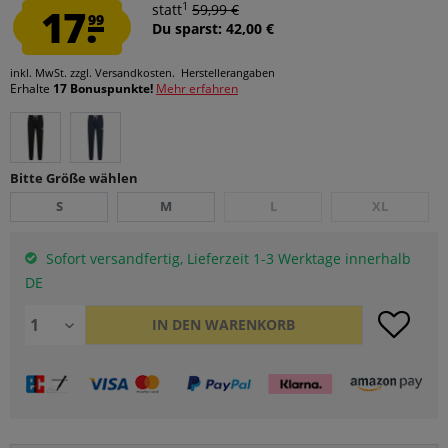
1
17.
statt
59,99 €
99
Du sparst: 42,00 €
inkl. MwSt.
zzgl. Versandkosten.
Herstellerangaben
Erhalte
17 Bonuspunkte!
Mehr erfahren
Bitte Größe wählen
S
M
L
XL
Sofort versandfertig, Lieferzeit 1-3 Werktage innerhalb
DE
IN DEN
WARENKORB