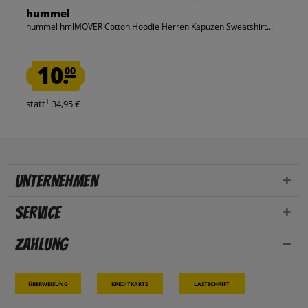
hummel
hummel hmlMOVER Cotton Hoodie Herren Kapuzen Sweatshirt...
10.
00
1
statt
34,95 €
Unternehmen
Service
Zahlung
Überweisung
Kreditkarte
Lastschrift