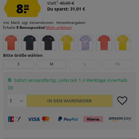
1
8.
statt
40,00 €
99
Du sparst: 31,01 €
inkl. MwSt.
zzgl. Versandkosten.
Herstellerangaben
Erhalte
8 Bonuspunkte!
Mehr erfahren
Bitte Größe wählen
S
M
L
XL
Sofort versandfertig, Lieferzeit 1-3 Werktage innerhalb
DE
IN DEN
WARENKORB