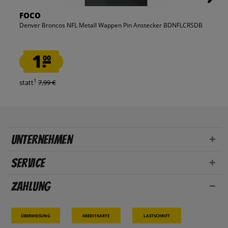
FOCO
Denver Broncos NFL Metall Wappen Pin Anstecker BDNFLCRSDB
1.
00
1
statt
7,99 €
Unternehmen
Service
Zahlung
Überweisung
Kreditkarte
Lastschrift