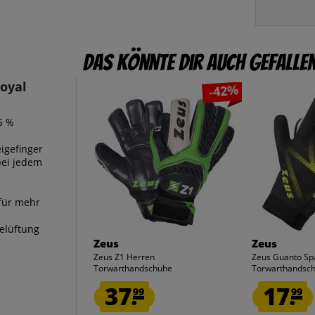
Das könnte dir auch gefalle
oyal
-42%
5 %
igefinger
bei jedem
für mehr
elüftung
Zeus
Zeus
Zeus Z1 Herren
Zeus Guanto Sp
Torwarthandschuhe
Torwarthandsc
37.
17.
99
99