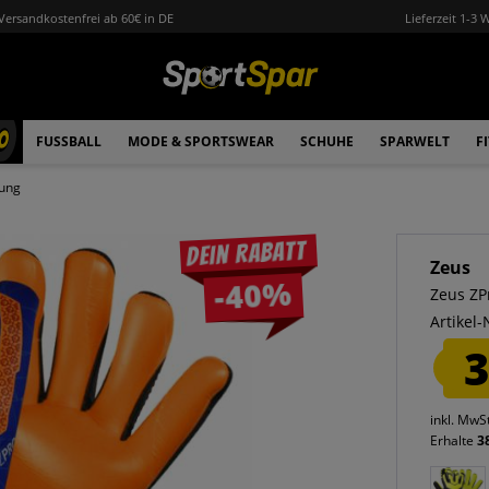
Versandkostenfrei ab 60€ in DE
Lieferzeit 1-3 
0
FUSSBALL
MODE & SPORTSWEAR
SCHUHE
SPARWELT
F
dung
Dein Rabatt
Zeus
-40%
Zeus ZP
Artikel-
3
inkl. MwS
Erhalte
3