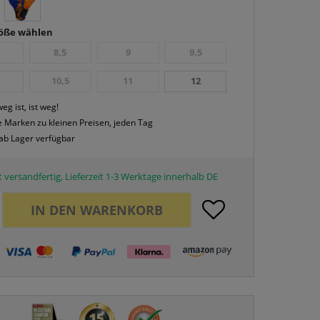
röße wählen
8,5
9
9,5
10,5
11
12
eg ist, ist weg!
 Marken zu kleinen Preisen, jeden Tag
 ab Lager verfügbar
 versandfertig, Lieferzeit 1-3 Werktage innerhalb DE
IN DEN
WARENKORB