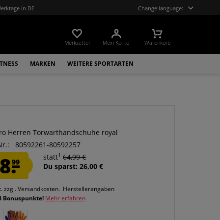
Werktage in DE
Change language:
Merkzettel
Mein Konto
Warenkorb
ITNESS
MARKEN
WEITERE SPORTARTEN
ro Herren Torwarthandschuhe royal
Nr.:
80592261-80592257
1
8.
statt
64,99 €
99
Du sparst: 26,00 €
t.
zzgl. Versandkosten.
Herstellerangaben
8 Bonuspunkte!
Mehr erfahren