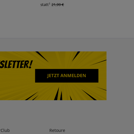
1
1
statt
21,99 €
statt
39,99 €
rClub
Retoure