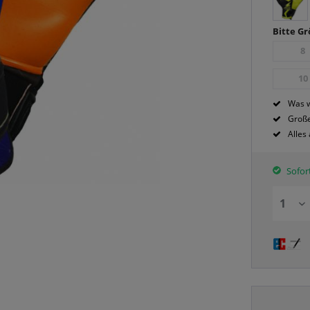
Bitte G
8
10
Was w
Große
Alles
Sofort