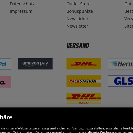
Datenschutz
Outlet Stores
Gut
Impressum
Bonuspunkte
Best
Newsticker
Ver
Newsletter
Sit
Versand
phäre
nd ausgezeichnet
W
ir unsere Webseite zuverlässig und sicher zur Verfügung zu stellen, zusätzliche Funk
am mit Drittanbietern Daten zu sammeln, um dir personalisierte Werbung anzuzeigen. M