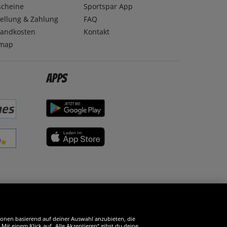
scheine
Sportspar App
ellung & Zahlung
FAQ
sandkosten
Kontakt
emap
Apps
erde SportSpar-Fan!
tionen basierend auf deiner Auswahl anzubieten, die
it einem Klick auf „Alle Akzeptieren“ gibst du deine