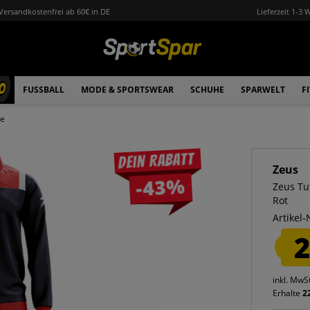
Versandkostenfrei ab 60€ in DE
Lieferzeit 1-3 
0
FUSSBALL
MODE & SPORTSWEAR
SCHUHE
SPARWELT
F
ge
Dein Rabatt
Zeus
-43%
Zeus Tu
Rot
Artikel-
2
inkl. MwS
Erhalte
2