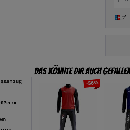
Das könnte dir auch gefalle
ngsanzug
-56%
rößer zu
ein