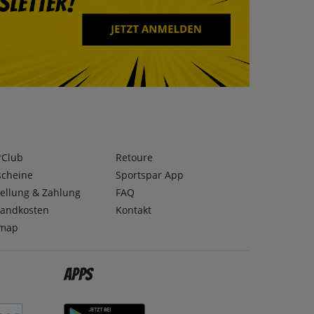
rClub
Retoure
scheine
Sportspar App
ellung & Zahlung
FAQ
sandkosten
Kontakt
emap
Apps