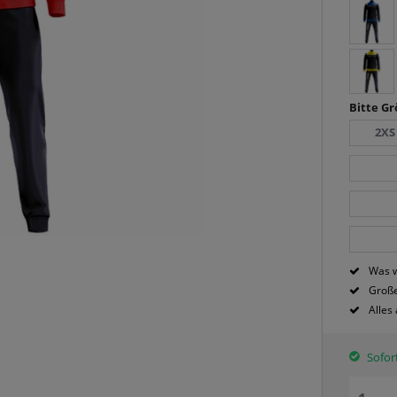
Bitte G
2XS
Was w
Große
Alles
Sofort