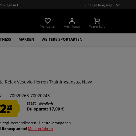
Werktage in DE
Change language:
Merkzettel
Mein Konto
Warenkorb
ITNESS
MARKEN
WEITERE SPORTARTEN
ta Relax Vesuvio Herren Trainingsanzug Navy
Nr.:
70020268-70020243
1
2.
statt
39,99 €
99
Du sparst: 17,00 €
t.
zzgl. Versandkosten.
Herstellerangaben
2 Bonuspunkte!
Mehr erfahren