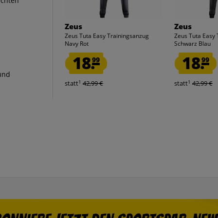
echten
Zeus
Zeus
Zeus Tuta Easy Trainingsanzug
Zeus Tuta Easy 
Navy Rot
Schwarz Blau
18.
18.
99
99
und
1
1
statt
42,99 €
statt
42,99 €