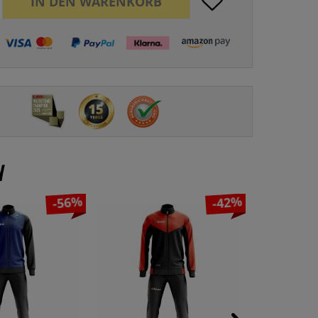
IN DEN
WARENKORB
n
-56%
-42%