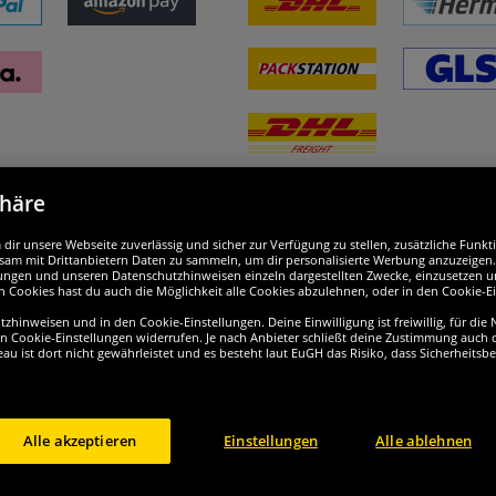
phäre
nd ausgezeichnet
W
ir unsere Webseite zuverlässig und sicher zur Verfügung zu stellen, zusätzliche Funk
am mit Drittanbietern Daten zu sammeln, um dir personalisierte Werbung anzuzeigen. M
ellungen und unseren Datenschutzhinweisen einzeln dargestellten Zwecke, einzusetzen 
n Cookies hast du auch die Möglichkeit alle Cookies abzulehnen, oder in den Cookie-E
hinweisen und in den Cookie-Einstellungen. Deine Einwilligung ist freiwillig, für die
en Cookie-Einstellungen widerrufen. Je nach Anbieter schließt deine Zustimmung auch d
eau ist dort nicht gewährleistet und es besteht laut EuGH das Risiko, dass Sicherheit
Alle akzeptieren
Einstellungen
Alle ablehnen
ht © 2024 Sportspar GmbH, Gustav-Adolf-Ring 7, 04838 Eilenburg DE - Alle Rechte vor