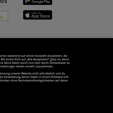
erde SportSpar-Fan!
tionen basierend auf deiner Auswahl anzubieten, die
it einem Klick auf „Alle Akzeptieren“ gibst du deine
und deine Daten durch uns oder durch Drittanbieter zu
instellungen diesen einzeln zuzustimmen.
 Nutzung unserer Website nicht erforderlich und du
ie Verarbeitung deiner Daten in einem Drittland (z.B.
sbehörden ohne Rechtsbehelfsmöglichkeiten auf deine
behalten
2