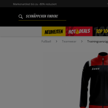
Markenartikel bis zu -80% reduziert
%
TOP 10
DEALS
NEUHEITEN
HOT
Fußball
Teamwear
Trainingsanzü