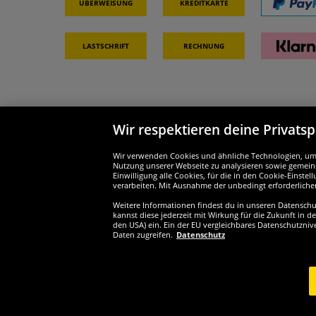
Überweisung
Kreditkarte
Lastschrift
Rechnung
Wir respektieren deine Privats
Partner & Sicherheit
Wir si
Wir verwenden Cookies und ähnliche Technologien, um d
Nutzung unserer Webseite zu analysieren sowie gemeins
Einwilligung alle Cookies, für die in den Cookie-Einst
verarbeiten. Mit Ausnahme der unbedingt erforderliche
Weitere Informationen findest du in unseren Datenschutz
Widerruf
kannst diese jederzeit mit Wirkung für die Zukunft in d
den USA) ein. Ein der EU vergleichbares Datenschutzniv
Daten zugreifen.
Datenschutz
Widerruf
Copyrig
1