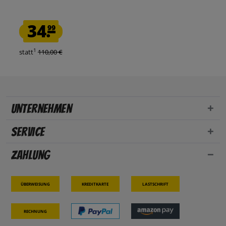
34.
99
1
statt
110,00 €
Unternehmen
Service
Zahlung
Überweisung
Kreditkarte
Lastschrift
Rechnung