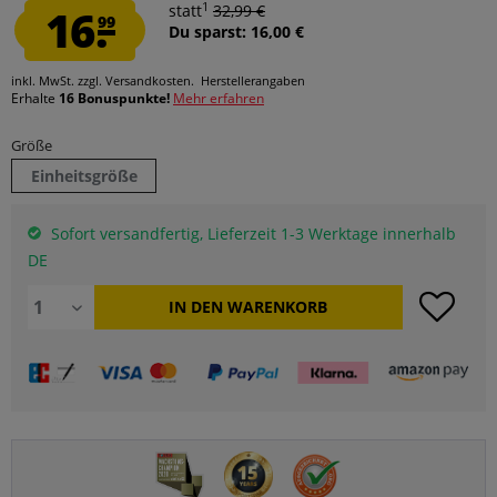
1
16.
statt
32,99 €
99
Du sparst: 16,00 €
inkl. MwSt.
zzgl. Versandkosten.
Herstellerangaben
Erhalte
16 Bonuspunkte!
Mehr erfahren
Größe
Einheitsgröße
Sofort versandfertig, Lieferzeit 1-3 Werktage innerhalb
DE
IN DEN
WARENKORB