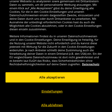
Wir sind ausgezeichnet
unserer Webseite zu analysieren sowie gemeinsam mit Drittanbietern
Daten zu sammeln, um dir personalisierte Werbung anzuzeigen. Mit
einem Klick auf „Alle Akzeptieren“ gibst du deine Einwilligung alle
Cookies, für die in den Cookie-Einstellungen und unseren
Datenschutzhinweisen einzeln dargestellten Zwecke, einzusetzen und
deine Daten durch uns oder durch Drittanbieter zu verarbeiten. Mit
Ausnahme der unbedingt erforderlichen Cookies hast du auch die
Möglichkeit alle Cookies abzulehnen, oder in den Cookie-Einstellungen
diesen einzeln zuzustimmen.
Weitere Informationen findest du in unseren Datenschutzhinweisen
und in den Cookie-Einstellungen. Deine Einwilligung ist freiwillig, für
die Nutzung unserer Website nicht erforderlich und du kannst diese
jederzeit mit Wirkung für die Zukunft in den Cookie-Einstellungen
widerrufen. Je nach Anbieter schließt deine Zustimmung auch die
Verarbeitung deiner Daten in einem Drittland (z.B. den USA) ein. Ein der
Werde SportSpar-Fan!
EU vergleichbares Datenschutzniveau ist dort nicht gewährleistet und
es besteht laut EuGH das Risiko, dass Sicherheitsbehörden ohne
Rechtsbehelfsmöglichkeiten auf deine Daten zugreifen.
Datenschutz
Alle akzeptieren
Copyright © 2024 Sportspar GmbH, Gustav-Adolf-Ring 7, 04838 Eilenburg DE -
Alle Rechte vorbehalten
Einstellungen
1
*Alle Preise inkl. gesetzl. Mehrwertsteuer zzgl.
Versandkosten
Aktuelle oder
ehemalige unverbindliche Preisempfehlung des Herstellers inklusive
2
Mehrwertsteuer
Preis gilt nur für Kunden mit einer aktiven SparClub-
Mitgliedschaft
Alle ablehnen