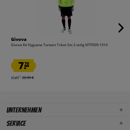
Givova
Givova Kit Hyguana Torwart Trikot-Set 2-teilig KITP009-1910
7.
70
1
statt
39,99 €
Unternehmen
Service