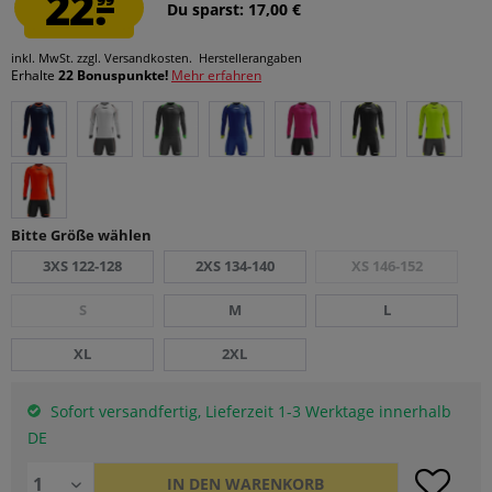
22.
Du sparst: 17,00 €
inkl. MwSt.
zzgl. Versandkosten.
Herstellerangaben
Erhalte
22 Bonuspunkte!
Mehr erfahren
Bitte Größe wählen
3XS 122-128
2XS 134-140
XS 146-152
S
M
L
XL
2XL
Sofort versandfertig, Lieferzeit 1-3 Werktage innerhalb
DE
IN DEN
WARENKORB