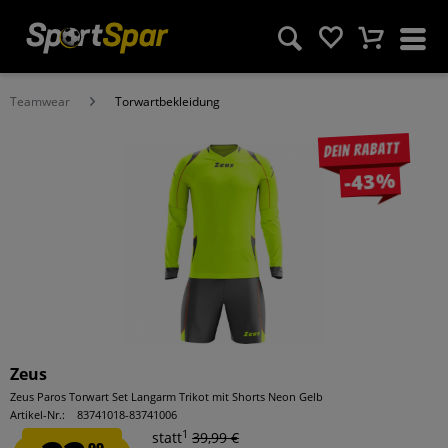
Teamwear
Torwartbekleidung
Dein Rabatt
-43%
Zeus
Zeus Paros Torwart Set Langarm Trikot mit Shorts Neon Gelb
Artikel-Nr.:
83741018-83741006
1
statt
39,99 €
99