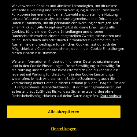
Wir verwenden Cookies und ähnliche Technologien, um dir unsere
Webseite zuverlässig und sicher zur Verfügung zu stellen, zusätzliche
Funktionen basierend auf deiner Auswahl anzubieten, die Nutzung
Wir sind ausgezeichnet
unserer Webseite zu analysieren sowie gemeinsam mit Drittanbietern
Daten zu sammeln, um dir personalisierte Werbung anzuzeigen. Mit
einem Klick auf „Alle Akzeptieren“ gibst du deine Einwilligung alle
Cookies, für die in den Cookie-Einstellungen und unseren
Datenschutzhinweisen einzeln dargestellten Zwecke, einzusetzen und
deine Daten durch uns oder durch Drittanbieter zu verarbeiten. Mit
Ausnahme der unbedingt erforderlichen Cookies hast du auch die
Möglichkeit alle Cookies abzulehnen, oder in den Cookie-Einstellungen
diesen einzeln zuzustimmen.
Weitere Informationen findest du in unseren Datenschutzhinweisen
und in den Cookie-Einstellungen. Deine Einwilligung ist freiwillig, für
die Nutzung unserer Website nicht erforderlich und du kannst diese
jederzeit mit Wirkung für die Zukunft in den Cookie-Einstellungen
widerrufen. Je nach Anbieter schließt deine Zustimmung auch die
Verarbeitung deiner Daten in einem Drittland (z.B. den USA) ein. Ein der
Werde SportSpar-Fan!
EU vergleichbares Datenschutzniveau ist dort nicht gewährleistet und
es besteht laut EuGH das Risiko, dass Sicherheitsbehörden ohne
Rechtsbehelfsmöglichkeiten auf deine Daten zugreifen.
Datenschutz
Alle akzeptieren
Copyright © 2024 Sportspar GmbH, Gustav-Adolf-Ring 7, 04838 Eilenburg DE -
Alle Rechte vorbehalten
Einstellungen
1
*Alle Preise inkl. gesetzl. Mehrwertsteuer zzgl.
Versandkosten
Aktuelle oder
ehemalige unverbindliche Preisempfehlung des Herstellers inklusive