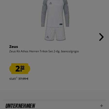
Zeus
Zeus Kit Athos Herren Trikot-Set 2-tlg. bianco/grigio
2.
99
1
statt
37,99 €
Unternehmen