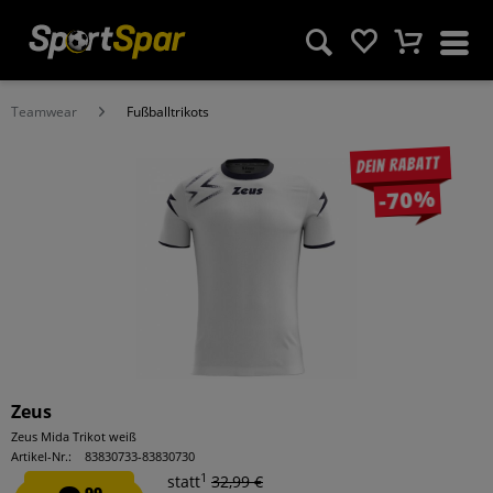
Teamwear
Fußballtrikots
Dein Rabatt
-70%
Zeus
Zeus Mida Trikot weiß
Artikel-Nr.:
83830733-83830730
1
statt
32,99 €
99