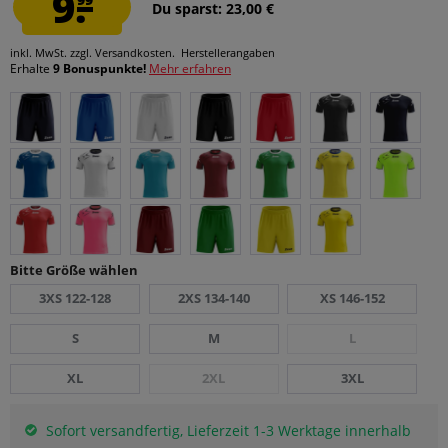
9.
Du sparst: 23,00 €
inkl. MwSt.
zzgl. Versandkosten.
Herstellerangaben
Erhalte
9 Bonuspunkte!
Mehr erfahren
Bitte Größe wählen
3XS 122-128
2XS 134-140
XS 146-152
S
M
L
XL
2XL
3XL
Sofort versandfertig, Lieferzeit 1-3 Werktage innerhalb