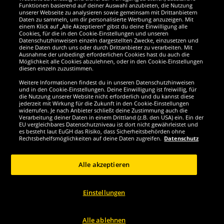
Funktionen basierend auf deiner Auswahl anzubieten, die Nutzung
Wir sind ausgezeichnet
unserer Webseite zu analysieren sowie gemeinsam mit Drittanbietern
Daten zu sammeln, um dir personalisierte Werbung anzuzeigen. Mit
einem Klick auf „Alle Akzeptieren“ gibst du deine Einwilligung alle
Cookies, für die in den Cookie-Einstellungen und unseren
Datenschutzhinweisen einzeln dargestellten Zwecke, einzusetzen und
deine Daten durch uns oder durch Drittanbieter zu verarbeiten. Mit
Ausnahme der unbedingt erforderlichen Cookies hast du auch die
Möglichkeit alle Cookies abzulehnen, oder in den Cookie-Einstellungen
diesen einzeln zuzustimmen.
Weitere Informationen findest du in unseren Datenschutzhinweisen
und in den Cookie-Einstellungen. Deine Einwilligung ist freiwillig, für
die Nutzung unserer Website nicht erforderlich und du kannst diese
jederzeit mit Wirkung für die Zukunft in den Cookie-Einstellungen
widerrufen. Je nach Anbieter schließt deine Zustimmung auch die
Verarbeitung deiner Daten in einem Drittland (z.B. den USA) ein. Ein der
Werde SportSpar-Fan!
EU vergleichbares Datenschutzniveau ist dort nicht gewährleistet und
es besteht laut EuGH das Risiko, dass Sicherheitsbehörden ohne
Rechtsbehelfsmöglichkeiten auf deine Daten zugreifen.
Datenschutz
Alle akzeptieren
Copyright © 2024 Sportspar GmbH, Gustav-Adolf-Ring 7, 04838 Eilenburg DE -
Alle Rechte vorbehalten
Einstellungen
1
*Alle Preise inkl. gesetzl. Mehrwertsteuer zzgl.
Versandkosten
Aktuelle oder
ehemalige unverbindliche Preisempfehlung des Herstellers inklusive
2
Mehrwertsteuer
Preis gilt nur für Kunden mit einer aktiven SparClub-
Mitgliedschaft
Alle ablehnen