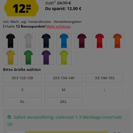
1
12.
statt
24,99 €
99
Du sparst: 12,00 €
inkl. MwSt.
zzgl. Versandkosten.
Herstellerangaben
Erhalte
12 Bonuspunkte!
Mehr erfahren
Bitte Größe wählen
3XS 122-128
2XS 134-140
XS 146-152
S
M
L
XL
2XL
Sofort versandfertig, Lieferzeit 1-3 Werktage innerhalb
DE