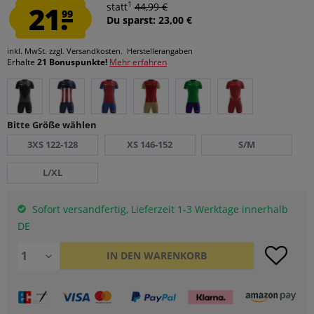
1
21.
statt
44,99 €
99
Du sparst: 23,00 €
inkl. MwSt.
zzgl. Versandkosten.
Herstellerangaben
Erhalte
21 Bonuspunkte!
Mehr erfahren
Bitte Größe wählen
3XS 122-128
XS 146-152
S/M
L/XL
Sofort versandfertig, Lieferzeit 1-3 Werktage innerhalb
DE
IN DEN
WARENKORB