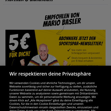
Wir respektieren deine Privatsphäre
Wir verwenden Cookies und ähnliche Technologien, um dir unsere
Webseite zuverlässig und sicher zur Verfügung zu stellen, zusätzliche
Funktionen basierend auf deiner Auswahl anzubieten, die Nutzung
Wir sind ausgezeichnet
unserer Webseite zu analysieren sowie gemeinsam mit Drittanbietern
Daten zu sammeln, um dir personalisierte Werbung anzuzeigen. Mit
einem Klick auf „Alle Akzeptieren“ gibst du deine Einwilligung alle
Cookies, für die in den Cookie-Einstellungen und unseren
Datenschutzhinweisen einzeln dargestellten Zwecke, einzusetzen und
deine Daten durch uns oder durch Drittanbieter zu verarbeiten. Mit