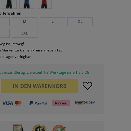
röße wählen
M
L
XL
L
3XL
eg ist, ist weg!
 Marken zu kleinen Preisen, jeden Tag
 ab Lager verfügbar
 versandfertig, Lieferzeit 1-3 Werktage innerhalb DE
IN DEN
WARENKORB