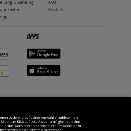
ellung & Zahlung
FAQ
sandkosten
Kontakt
emap
Apps
erde SportSpar-Fan!
tionen basierend auf deiner Auswahl anzubieten, die
it einem Klick auf „Alle Akzeptieren“ gibst du deine
und deine Daten durch uns oder durch Drittanbieter zu
instellungen diesen einzeln zuzustimmen.