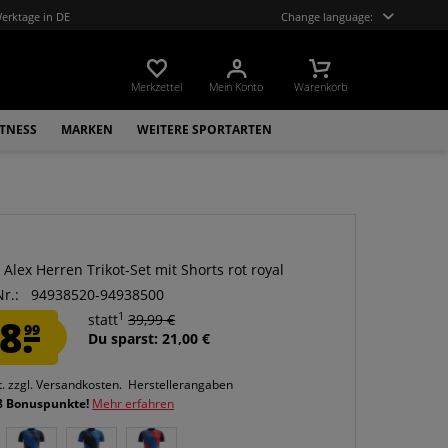
Werktage in DE
Change language:
Merkzettel
Mein Konto
Warenkorb
ITNESS
MARKEN
WEITERE SPORTARTEN
 Alex Herren Trikot-Set mit Shorts rot royal
Nr.:
94938520-94938500
1
8.
statt
39,99 €
99
Du sparst: 21,00 €
t.
zzgl. Versandkosten.
Herstellerangaben
8 Bonuspunkte!
Mehr erfahren