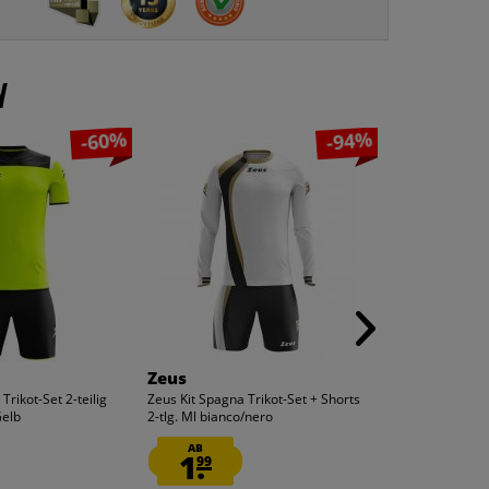
n
-60%
-94%
Zeus
Zeus
Trikot-Set 2-teilig
Zeus Kit Spagna Trikot-Set + Shorts
Zeus Kit Vesuvio
elb
2-tlg. Ml bianco/nero
Dunkelrot Schw
13.
AB
99
1.
99