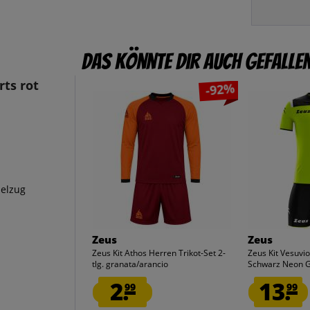
Das könnte dir auch gefalle
rts rot
-92%
elzug
Zeus
Zeus
Zeus Kit Athos Herren Trikot-Set 2-
Zeus Kit Vesuvio 
tlg. granata/arancio
Schwarz Neon G
2.
13.
99
99