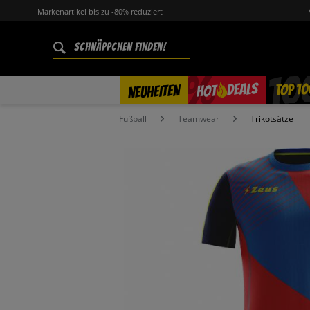
Markenartikel bis zu -80% reduziert
%
TOP 10
DEALS
NEUHEITEN
HOT
Fußball
Teamwear
Trikotsätze