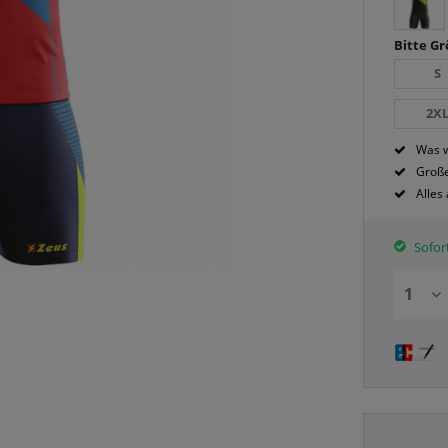
Bitte G
S
2X
Was w
Große
Alles
Sofort