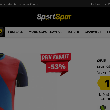
Versandkostenfrei ab 60€ in DE
Lieferzeit 1-3 
0
FUSSBALL
MODE & SPORTSWEAR
SCHUHE
SPARWELT
F
Dein Rabatt
Zeus
-53%
Zeus Kit
Artikel-
1
inkl. MwS
Erhalte
1