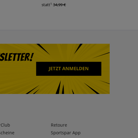
1
1
statt
34,99 €
statt
34,99 €
rClub
Retoure
scheine
Sportspar App