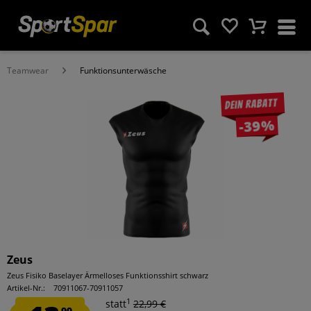
Teamwear
Funktionsunterwäsche
Dein Rabatt
-39%
Zeus
Zeus Fisiko Baselayer Ärmelloses Funktionsshirt schwarz
Artikel-Nr.:
70911067-70911057
1
statt
22,99 €
99