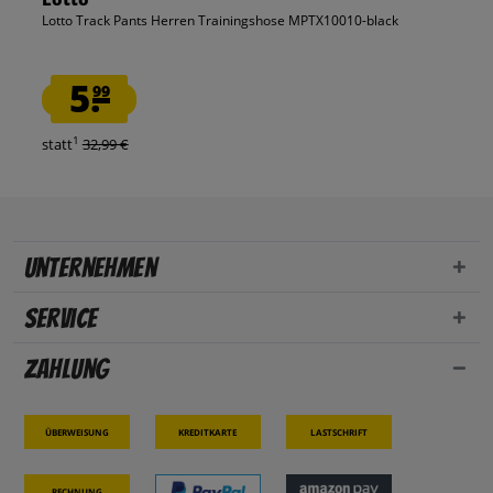
Lotto Track Pants Herren Trainingshose MPTX10010-black
5.
99
1
statt
32,99 €
Unternehmen
Service
Zahlung
Überweisung
Kreditkarte
Lastschrift
Rechnung