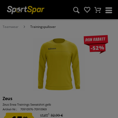
Teamwear
Trainingspullover
Dein Rabatt
-52%
Zeus
Zeus Enea Trainings Sweatshirt gelb
Artikel-Nr.:
70910976-70910969
1
statt
32,99 €
99