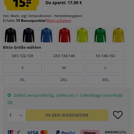
15.
Du sparst: 17,00 €
inkl. MwSt.
zzgl. Versandkosten.
Herstellerangaben
Erhalte
15 Bonuspunkte!
Mehr erfahren
Bitte Größe wählen
3XS 122-128
2XS 134-140
XS 146-152
S
M
L
XL
2XL
3XL
Sofort versandfertig, Lieferzeit 1-3 Werktage innerhalb
DE
IN DEN
WARENKORB