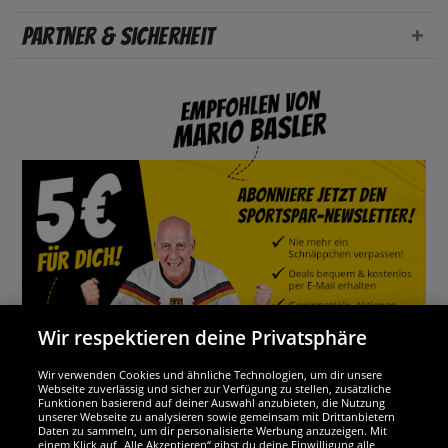
Partner & Sicherheit
Wir respektieren deine Privatsphäre
Wir verwenden Cookies und ähnliche Technologien, um dir unsere
Webseite zuverlässig und sicher zur Verfügung zu stellen, zusätzliche
Funktionen basierend auf deiner Auswahl anzubieten, die Nutzung
Wir sind ausgezeichnet
unserer Webseite zu analysieren sowie gemeinsam mit Drittanbietern
Daten zu sammeln, um dir personalisierte Werbung anzuzeigen. Mit
einem Klick auf „Alle Akzeptieren“ gibst du deine Einwilligung alle