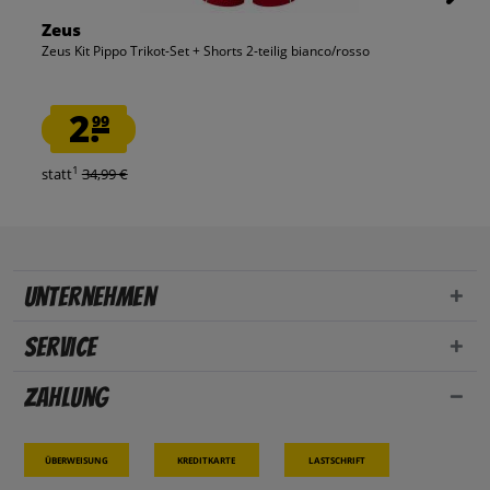
Zeus
Zeus Kit Pippo Trikot-Set + Shorts 2-teilig bianco/rosso
2.
99
1
statt
34,99 €
Unternehmen
Service
Zahlung
Überweisung
Kreditkarte
Lastschrift