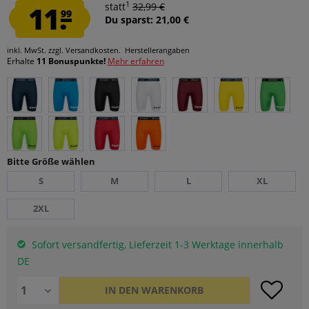
1
11.
statt
32,99 €
99
Du sparst: 21,00 €
inkl. MwSt.
zzgl. Versandkosten.
Herstellerangaben
Erhalte
11 Bonuspunkte!
Mehr erfahren
Bitte Größe wählen
S
M
L
XL
2XL
Sofort versandfertig, Lieferzeit 1-3 Werktage innerhalb
DE
IN DEN
WARENKORB