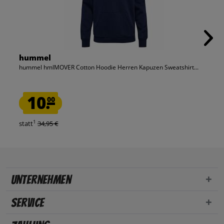
hummel
hummel hmlMOVER Cotton Hoodie Herren Kapuzen Sweatshirt...
10.
00
1
statt
34,95 €
Unternehmen
Service