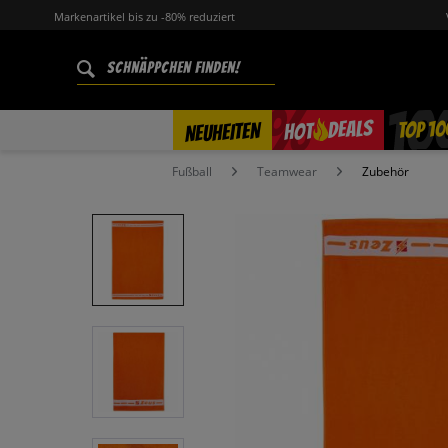
Markenartikel bis zu -80% reduziert
%
TOP 10
DEALS
NEUHEITEN
HOT
Fußball
Teamwear
Zubehör