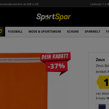
Versandkostenfrei ab 60€ in DE
Lieferzeit 1-3 
0
FUSSBALL
MODE & SPORTSWEAR
SCHUHE
SPARWELT
F
Dein Rabatt
Zeus
-37%
Zeus Ba
Artikel-
1
inkl. MwS
Erhalte
1