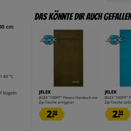
Das könnte dir auch gefalle
00 cm
n 40 °C
JELEX
JELEX
f bügeln
JELEX "100FIT" Fitness Handtuch mit
JELEX "100FIT" 
Zip-Tasche armygrün
Zip-Tasche türki
2.
2.
50
50