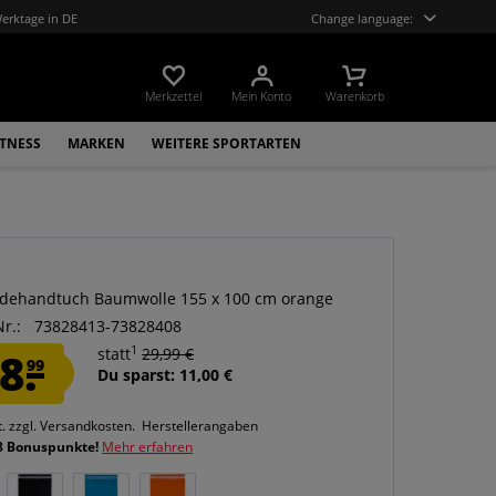
Werktage in DE
Change language:
Merkzettel
Mein Konto
Warenkorb
ITNESS
MARKEN
WEITERE SPORTARTEN
dehandtuch Baumwolle 155 x 100 cm orange
Nr.:
73828413-73828408
1
8.
statt
29,99 €
99
Du sparst: 11,00 €
t.
zzgl. Versandkosten.
Herstellerangaben
8 Bonuspunkte!
Mehr erfahren