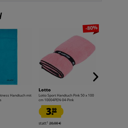
n
-80%
Lotto
ungaro®
Fitness Handtuch mit
Lotto Sport Handtuch Pink 50 x 100
ungaro® David 
s
cm 10004PEN-04-Pink
US0006-UX001
3.
3.
99
99
1
1
statt
20,00 €
statt
65,00 €