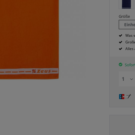
Größe
Einh
Was w
Große
Alles
Sofort