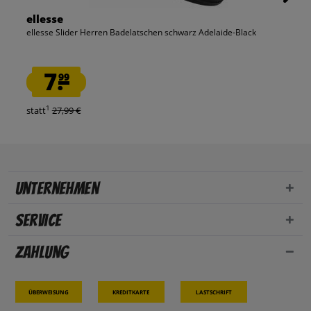
ellesse
ellesse Slider Herren Badelatschen schwarz Adelaide-Black
7.
99
1
statt
27,99 €
Unternehmen
Service
Zahlung
Überweisung
Kreditkarte
Lastschrift