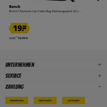
Bench
Bench Chamonix Lite Cabin Bag Kabinengepäck 20 L...
19.
99
1
statt
59,99 €
Unternehmen
Service
Zahlung
Überweisung
Kreditkarte
Lastschrift