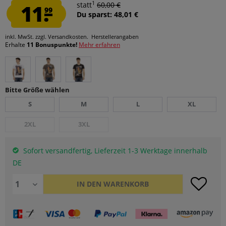
1
11.
statt
60,00 €
99
Du sparst: 48,01 €
inkl. MwSt.
zzgl. Versandkosten.
Herstellerangaben
Erhalte
11 Bonuspunkte!
Mehr erfahren
Bitte Größe wählen
S
M
L
XL
2XL
3XL
Sofort versandfertig, Lieferzeit 1-3 Werktage innerhalb
DE
IN DEN
WARENKORB