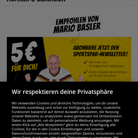
Wir respektieren deine Privatsphäre
Wir verwenden Cookies und ähnliche Technologien, um dir unsere
Webseite zuverlässig und sicher zur Verfügung zu stellen, zusätzliche
Funktionen basierend auf deiner Auswahl anzubieten, die Nutzung
Wir sind ausgezeichnet
unserer Webseite zu analysieren sowie gemeinsam mit Drittanbietern
Daten zu sammeln, um dir personalisierte Werbung anzuzeigen. Mit
einem Klick auf „Alle Akzeptieren“ gibst du deine Einwilligung alle
Cookies, für die in den Cookie-Einstellungen und unseren
Datenschutzhinweisen einzeln dargestellten Zwecke, einzusetzen und
deine Daten durch uns oder durch Drittanbieter zu verarbeiten. Mit