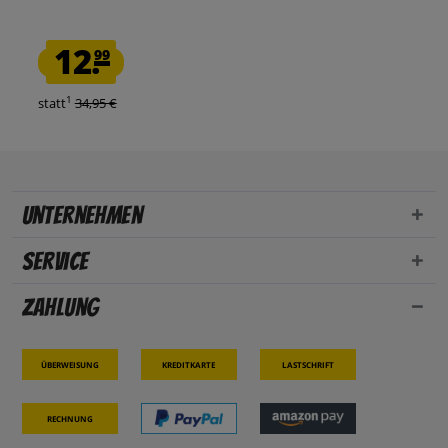
12.
99
1
statt
34,95 €
Unternehmen
Service
Zahlung
Überweisung
Kreditkarte
Lastschrift
Rechnung