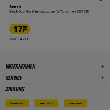
Bench
Bench Door Bar Klimmzugstange für Türrahmen BS3163B
17.
99
1
statt
34,99 €
Unternehmen
Service
Zahlung
Überweisung
Kreditkarte
Lastschrift