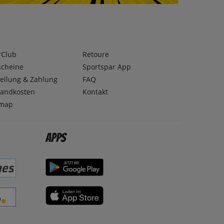
rClub
Retoure
scheine
Sportspar App
ellung & Zahlung
FAQ
sandkosten
Kontakt
emap
Apps