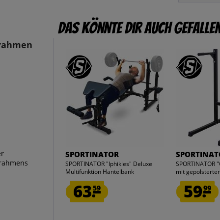
Das könnte dir auch gefalle
rrahmen
er
SPORTINATOR
SPORTINAT
rrahmens
SPORTINATOR "Iphikles" Deluxe
SPORTINATOR "G
Multifunktion Hantelbank
mit gepolsterten
63.
59.
59
99