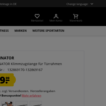
Werktage in DE
Change language:
Merkzettel
Mein Konto
Warenkorb
ITNESS
MARKEN
WEITERE SPORTARTEN
INATOR
NATOR Klimmzugstange für Türrahmen
Nr.:
132869170-132869167
9.
99
t.
zzgl. Versandkosten.
Herstellerangaben
9 Bonuspunkte!
Mehr erfahren