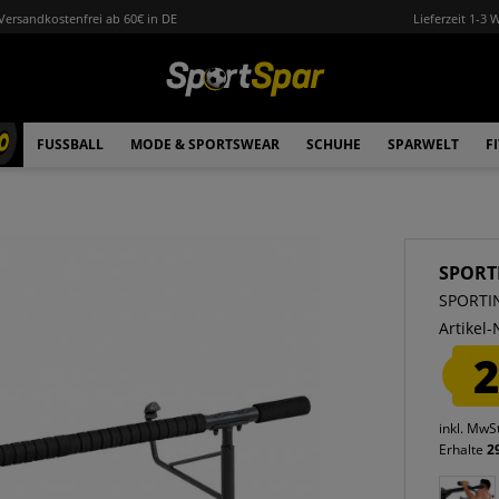
Versandkostenfrei ab 60€ in DE
Lieferzeit 1-3 
0
FUSSBALL
MODE & SPORTSWEAR
SCHUHE
SPARWELT
F
SPORT
SPORTI
Artikel-
2
inkl. MwS
Erhalte
2