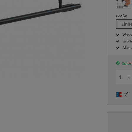
Größe
Einh
Was w
Große
Alles
Sofort