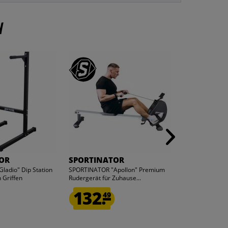
n
OR
SPORTINATOR
SPORTINA
ladio" Dip Station
SPORTINATOR "Apollon" Premium
SPORTINATOR "
 Griffen
Rudergerät für Zuhause...
Premium Hante
132.
52.
49
99