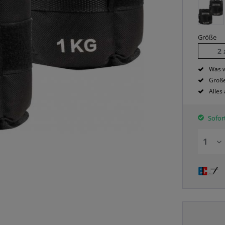
Größe
2 
Was w
Große
Alles
Sofort