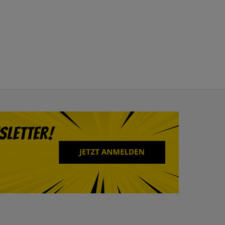
1
statt
32,99 €