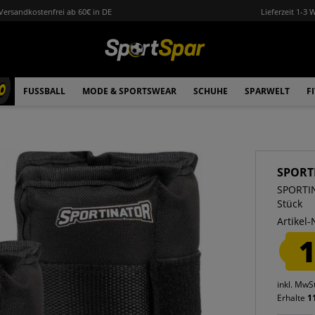
Versandkostenfrei ab 60€ in DE
Lieferzeit 1-3 
0
FUSSBALL
MODE & SPORTSWEAR
SCHUHE
SPARWELT
F
SPORT
SPORTIN
Stück
Artikel-
1
inkl. MwS
Erhalte
1