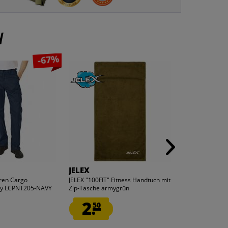
n
-67%
JELEX
Lotto
ren Cargo
JELEX "100FIT" Fitness Handtuch mit
Lotto Track Pan
vy LCPNT205-NAVY
Zip-Tasche armygrün
Trainingshose 
2.
5.
50
99