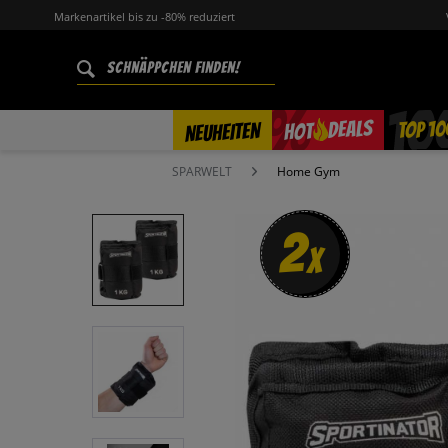
Markenartikel bis zu -80% reduziert
%
TOP 10
DEALS
NEUHEITEN
HOT
SPARWELT
Home Gym
2
x