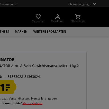
Werktage in DE
Change language:
Merkzettel
Mein Konto
Warenkorb
ITNESS
MARKEN
WEITERE SPORTARTEN
INATOR
ATOR Arm- & Bein-Gewichtsmanschetten 1 kg 2
Nr.:
81363028-81363024
1.
99
t.
zzgl. Versandkosten.
Herstellerangaben
1 Bonuspunkte!
Mehr erfahren