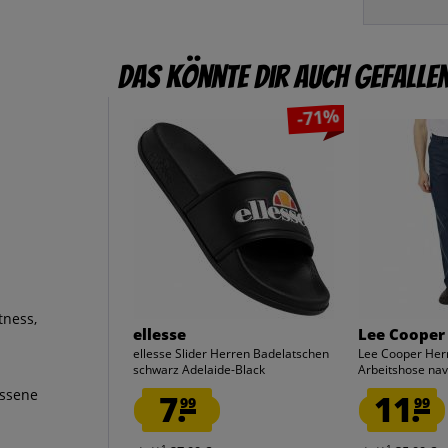
Das könnte dir auch gefalle
-71%
tness,
ellesse
Lee Cooper
ellesse Slider Herren Badelatschen
Lee Cooper Her
schwarz Adelaide-Black
Arbeitshose na
ossene
7.
11.
99
99