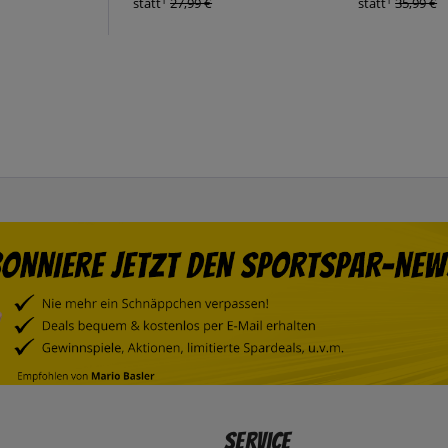
1
1
statt
27,99 €
statt
35,99 €
Service