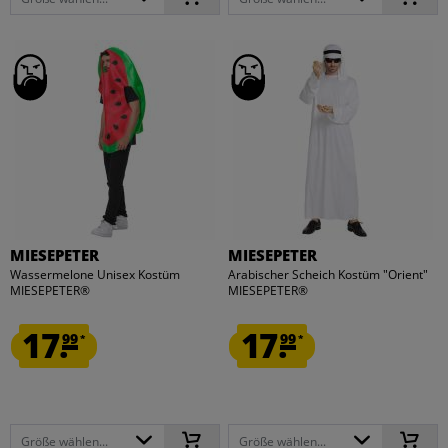
MIESEPETER
MIESEPETER
Wassermelone Unisex Kostüm
Arabischer Scheich Kostüm "Orient"
MIESEPETER®
MIESEPETER®
17.
17.
99
99
*
*
Größe wählen...
Größe wählen...