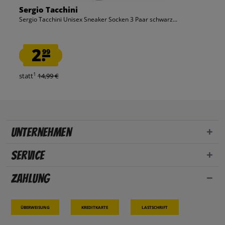
Sergio Tacchini
Sergio Tacchini Unisex Sneaker Socken 3 Paar schwarz...
2.
99
1
statt
14,99 €
Unternehmen
Service
Zahlung
Überweisung
Kreditkarte
Lastschrift