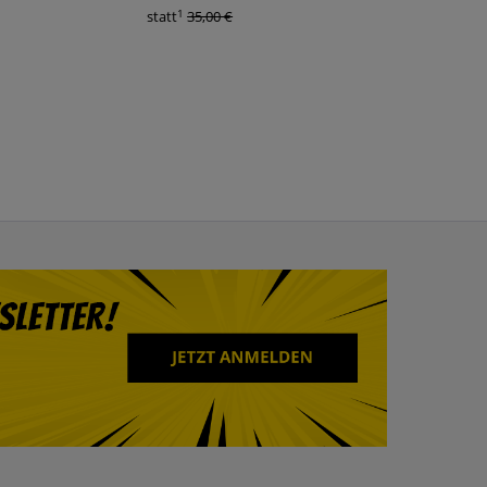
1
1
statt
35,00 €
statt
17,95 €