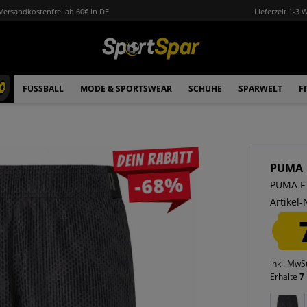
Versandkostenfrei ab 60€ in DE
Lieferzeit 1-3 
0
FUSSBALL
MODE & SPORTSWEAR
SCHUHE
SPARWELT
F
Dein Rabatt
PUMA
-68%
PUMA FT
Artikel-
inkl. MwS
Erhalte
7