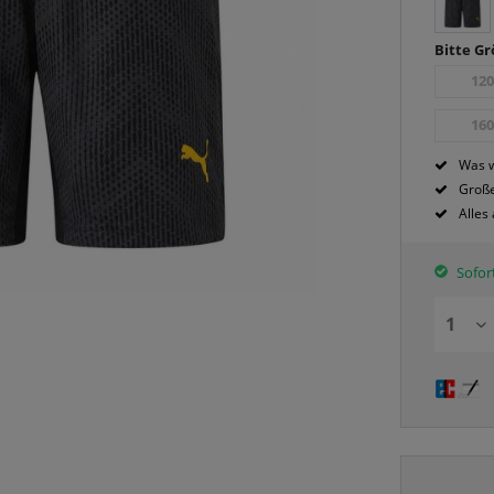
Bitte G
12
16
Was w
Große
Alles
Sofort