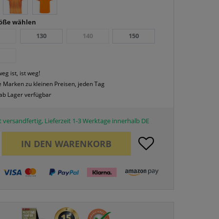
röße wählen
0
130
140
150
0
eg ist, ist weg!
 Marken zu kleinen Preisen, jeden Tag
 ab Lager verfügbar
 versandfertig, Lieferzeit 1-3 Werktage innerhalb DE
IN DEN
WARENKORB