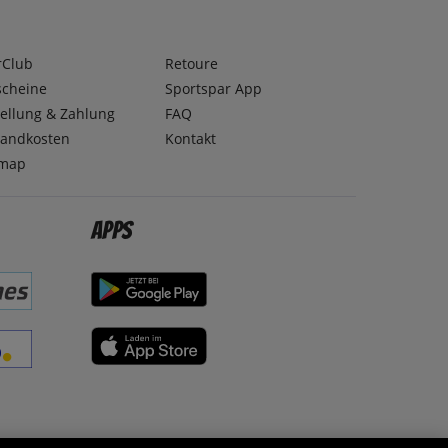
rClub
Retoure
scheine
Sportspar App
ellung & Zahlung
FAQ
sandkosten
Kontakt
emap
Apps