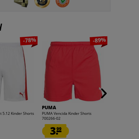
n
-78%
-89%
PUMA
PUMA
 5.12 Kinder Shorts
PUMA Vencida Kinder Shorts
PUMA Pitch Spor
700266-02
Innenslip 7020
3.
3.
99
99