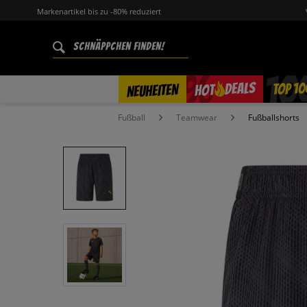
Markenartikel bis zu -80% reduziert
%
TOP 10
DEALS
NEUHEITEN
HOT
Fußball
Teamwear
Fußballshorts