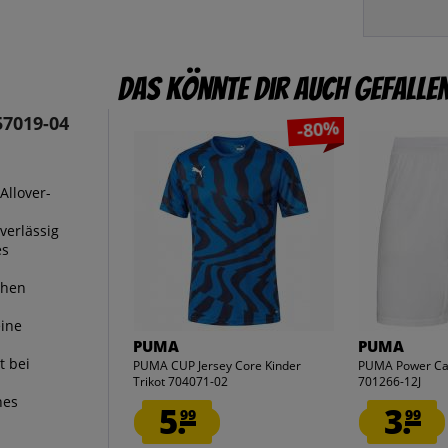
Das könnte dir auch gefalle
57019-04
-80%
Allover-
verlässig
es
ohen
eine
PUMA
PUMA
t bei
PUMA CUP Jersey Core Kinder
PUMA Power Cat
Trikot 704071-02
701266-12J
hes
5.
3.
99
99