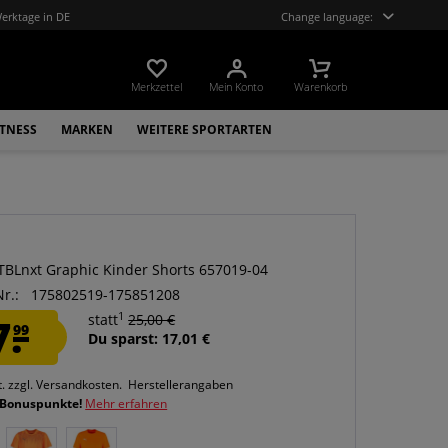
Werktage in DE
Change language:
Merkzettel
Mein Konto
Warenkorb
ITNESS
MARKEN
WEITERE SPORTARTEN
BLnxt Graphic Kinder Shorts 657019-04
Nr.:
175802519-175851208
1
7.
statt
25,00 €
99
Du sparst: 17,01 €
t.
zzgl. Versandkosten.
Herstellerangaben
 Bonuspunkte!
Mehr erfahren