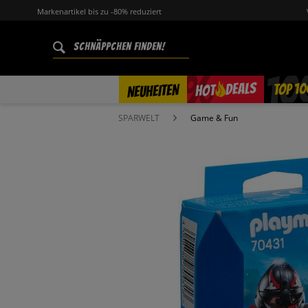
Markenartikel bis zu -80% reduziert
%
TOP 10
DEALS
NEUHEITEN
HOT
SPARWELT
Game & Fun