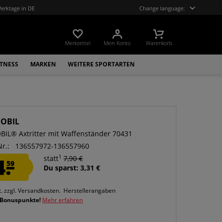
Werktage in DE
Change language:
Merkzettel
Mein Konto
Warenkorb
ITNESS
MARKEN
WEITERE SPORTARTEN
OBIL
IL® Axtritter mit Waffenständer 70431
Nr.:
136557972-136557960
1
4.
statt
7,90 €
59
Du sparst: 3,31 €
t.
zzgl. Versandkosten.
Herstellerangaben
 Bonuspunkte!
Mehr erfahren