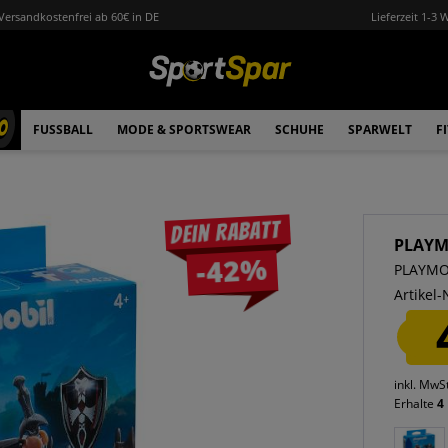
Versandkostenfrei ab 60€ in DE
Lieferzeit 1-3 
0
FUSSBALL
MODE & SPORTSWEAR
SCHUHE
SPARWELT
F
Dein Rabatt
PLAYM
-42%
PLAYMOB
Artikel-
inkl. MwS
Erhalte
4