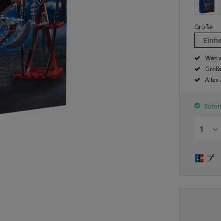
Größe
Einh
Was w
Große
Alles
Sofort