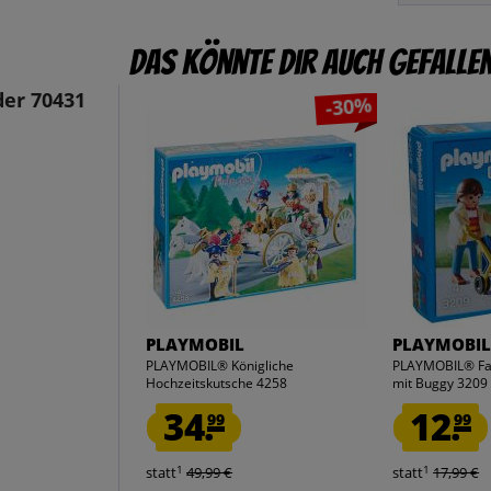
Das könnte dir auch gefalle
er 70431
-30%
PLAYMOBIL
PLAYMOBI
PLAYMOBIL® Königliche
PLAYMOBIL® Fa
Hochzeitskutsche 4258
mit Buggy 3209
34.
12.
99
99
1
1
statt
49,99 €
statt
17,99 €