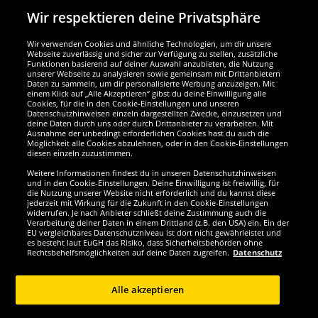
Wir respektieren deine Privatsphäre
Wir verwenden Cookies und ähnliche Technologien, um dir unsere
Webseite zuverlässig und sicher zur Verfügung zu stellen, zusätzliche
Funktionen basierend auf deiner Auswahl anzubieten, die Nutzung
Wir sind ausgezeichnet
unserer Webseite zu analysieren sowie gemeinsam mit Drittanbietern
Daten zu sammeln, um dir personalisierte Werbung anzuzeigen. Mit
einem Klick auf „Alle Akzeptieren“ gibst du deine Einwilligung alle
Cookies, für die in den Cookie-Einstellungen und unseren
Datenschutzhinweisen einzeln dargestellten Zwecke, einzusetzen und
deine Daten durch uns oder durch Drittanbieter zu verarbeiten. Mit
Ausnahme der unbedingt erforderlichen Cookies hast du auch die
Möglichkeit alle Cookies abzulehnen, oder in den Cookie-Einstellungen
diesen einzeln zuzustimmen.
Weitere Informationen findest du in unseren Datenschutzhinweisen
und in den Cookie-Einstellungen. Deine Einwilligung ist freiwillig, für
die Nutzung unserer Website nicht erforderlich und du kannst diese
jederzeit mit Wirkung für die Zukunft in den Cookie-Einstellungen
widerrufen. Je nach Anbieter schließt deine Zustimmung auch die
Verarbeitung deiner Daten in einem Drittland (z.B. den USA) ein. Ein der
Werde SportSpar-Fan!
EU vergleichbares Datenschutzniveau ist dort nicht gewährleistet und
es besteht laut EuGH das Risiko, dass Sicherheitsbehörden ohne
Rechtsbehelfsmöglichkeiten auf deine Daten zugreifen.
Datenschutz
Alle akzeptieren
Copyright © 2024 Sportspar GmbH, Gustav-Adolf-Ring 7, 04838 Eilenburg DE -