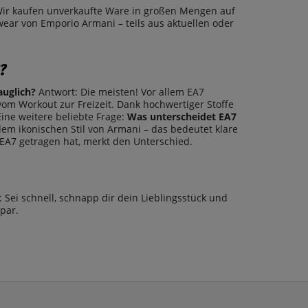
Wir kaufen unverkaufte Ware in großen Mengen auf
wear von Emporio Armani – teils aus aktuellen oder
s?
auglich?
Antwort: Die meisten! Vor allem EA7
vom Workout zur Freizeit. Dank hochwertiger Stoffe
Eine weitere beliebte Frage:
Was unterscheidet EA7
 dem ikonischen Stil von Armani – das bedeutet klare
 EA7 getragen hat, merkt den Unterschied.
 Sei schnell, schnapp dir dein Lieblingsstück und
par.