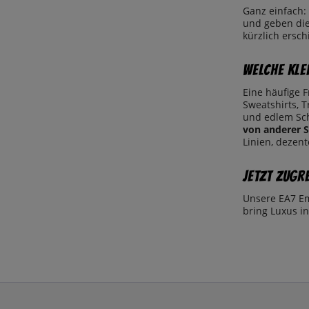
Ganz einfach:
und geben die
kürzlich ersc
Welche Kle
Eine häufige 
Sweatshirts, T
und edlem Schn
von anderer 
Linien, dezen
Jetzt zugr
Unsere EA7 Emp
bring Luxus in