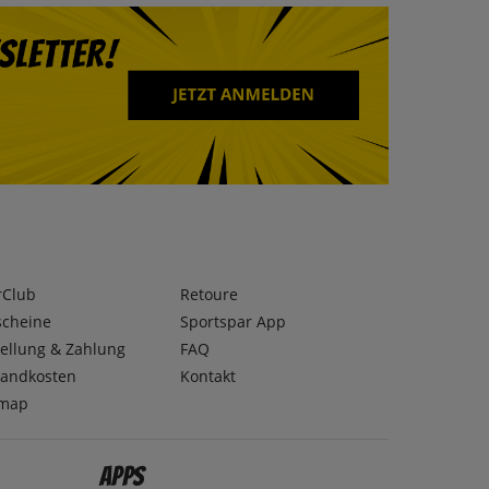
rClub
Retoure
scheine
Sportspar App
ellung & Zahlung
FAQ
sandkosten
Kontakt
emap
Apps