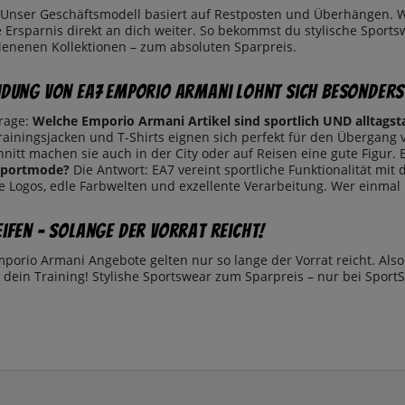
 Unser Geschäftsmodell basiert auf Restposten und Überhängen. 
 Ersparnis direkt an dich weiter. So bekommst du stylische Sports
hienenen Kollektionen – zum absoluten Sparpreis.
idung von EA7 Emporio Armani lohnt sich besonder
Frage:
Welche Emporio Armani Artikel sind sportlich UND alltagst
rainingsjacken und T-Shirts eignen sich perfekt für den Übergang 
itt machen sie auch in der City oder auf Reisen eine gute Figur. 
Sportmode?
Die Antwort: EA7 vereint sportliche Funktionalität mit
te Logos, edle Farbwelten und exzellente Verarbeitung. Wer einmal
eifen – solange der Vorrat reicht!
orio Armani Angebote gelten nur so lange der Vorrat reicht. Also:
 dein Training! Stylishe Sportswear zum Sparpreis – nur bei SportS