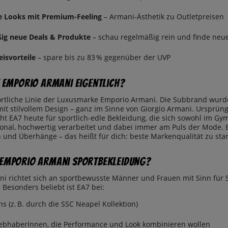
he Looks mit Premium-Feeling
– Armani-Ästhetik zu Outletpreisen
ig neue Deals & Produkte
– schau regelmäßig rein und finde neue
eisvorteile
– spare bis zu 83 % gegenüber der UVP
7 Emporio Armani eigentlich?
portliche Linie der Luxusmarke Emporio Armani. Die Subbrand wur
it stilvollem Design – ganz im Sinne von Giorgio Armani. Ursprüng
ht EA7 heute für sportlich-edle Bekleidung, die sich sowohl im Gy
ktional, hochwertig verarbeitet und dabei immer am Puls der Mode.
n und Überhänge – das heißt für dich: beste Markenqualität zu star
Emporio Armani Sportbekleidung?
i richtet sich an sportbewusste Männer und Frauen mit Sinn für Sti
 Besonders beliebt ist EA7 bei:
ns (z. B. durch die SSC Neapel Kollektion)
iebhaberInnen, die Performance und Look kombinieren wollen