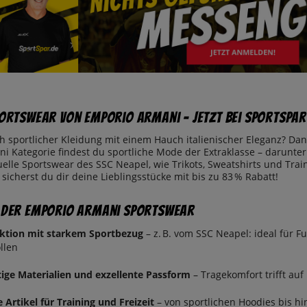
portswear von Emporio Armani – jetzt bei SportSpa
h sportlicher Kleidung mit einem Hauch italienischer Eleganz? Dann
i Kategorie findest du sportliche Mode der Extraklasse – darunter
tuelle Sportswear des SSC Neapel, wie Trikots, Sweatshirts und T
 sicherst du dir deine Lieblingsstücke mit bis zu 83 % Rabatt!
 der Emporio Armani Sportswear
ektion mit starkem Sportbezug
– z. B. vom SSC Neapel: ideal für Fu
llen
ge Materialien und exzellente Passform
– Tragekomfort trifft au
e Artikel für Training und Freizeit
– von sportlichen Hoodies bis hi