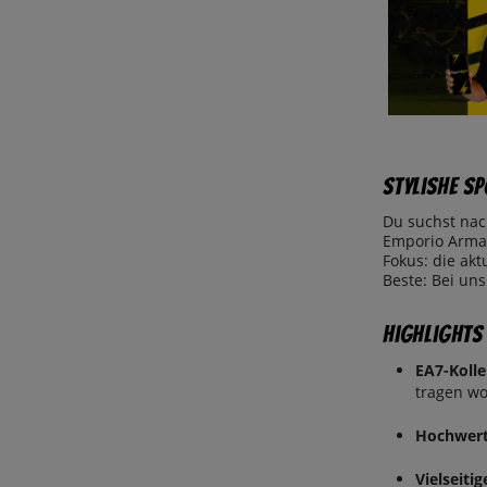
L
SHORTS
XL
STUTZEN
2XL
SWEATSHIRT & PULLOVER
3XL
TRIKOT
128
TRAININGSANZUG
SCHLIESSEN
140
UNTERWÄSCHE
152
Stylishe S
SCHLIESSEN
EINHEITSGRÖSSE
Du suchst nac
Emporio Arman
Fokus: die ak
Beste: Bei uns
Highlights
EA7-Koll
tragen wo
Hochwerti
Vielseitig