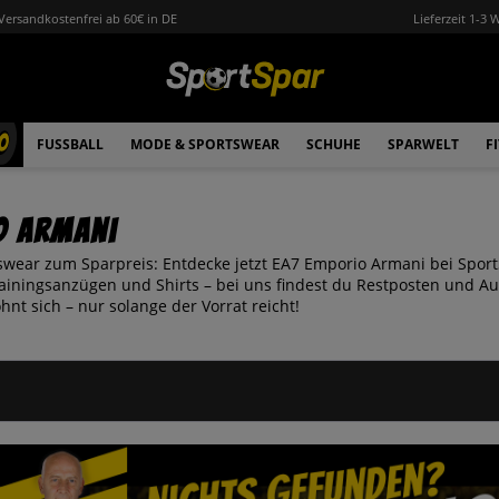
Versandkostenfrei ab 60€ in DE
Lieferzeit 1-3 
0
FUSSBALL
MODE & SPORTSWEAR
SCHUHE
SPARWELT
F
o Armani
tswear zum Sparpreis: Entdecke jetzt EA7 Emporio Armani bei SportS
rainingsanzügen und Shirts – bei uns findest du Restposten und Au
ohnt sich – nur solange der Vorrat reicht!