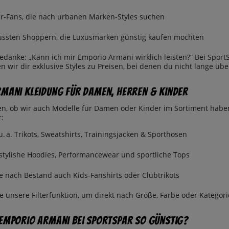
r-Fans, die nach urbanen Marken-Styles suchen
ussten Shoppern, die Luxusmarken günstig kaufen möchten
edanke: „Kann ich mir Emporio Armani wirklich leisten?“ Bei SportS
en wir dir exklusive Styles zu Preisen, bei denen du nicht lange üb
mani Kleidung für Damen, Herren & Kinder
sen, ob wir auch Modelle für Damen oder Kinder im Sortiment haben
r:
u. a. Trikots, Sweatshirts, Trainingsjacken & Sporthosen
stylishe Hoodies, Performancewear und sportliche Tops
e nach Bestand auch Kids-Fanshirts oder Clubtrikots
e unsere Filterfunktion, um direkt nach Größe, Farbe oder Kategor
Emporio Armani bei SportSpar so günstig?