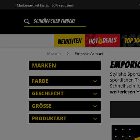
Markenartikel bis zu -80% reduziert
%
TOP 10
DEALS
NEUHEITEN
HOT
Marken
Emporio Armani
Empori
MARKEN
Stylishe Spor
sportlichen T
FARBE
Schnell sein l
weiterlesen
GESCHLECHT
HERREN
GRÖSSE
KINDER
XS
PRODUKTART
S
SCHLIESSEN
SCHLIESSEN
JACKE
M
JOGGINGHOSEN