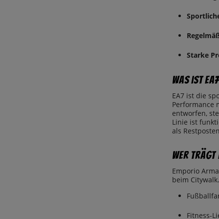
Sportlic
Regelmäß
Starke Pr
Was ist EA
EA7 ist die s
Performance m
entworfen, ste
Linie ist fun
als Restposte
Wer trägt 
Emporio Arman
beim Citywalk.
Fußballfa
Fitness-L