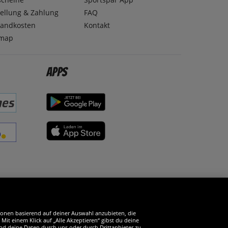
ellung & Zahlung
FAQ
sandkosten
Kontakt
emap
Apps
erde SportSpar-Fan!
tionen basierend auf deiner Auswahl anzubieten, die
it einem Klick auf „Alle Akzeptieren“ gibst du deine
und deine Daten durch uns oder durch Drittanbieter zu