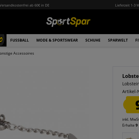
Versandkostenfrei ab 60€ in DE
Lieferzeit 1-3 
0
FUSSBALL
MODE & SPORTSWEAR
SCHUHE
SPARWELT
F
onstige Accessoires
Lobste
Lobstei
Artikel-
inkl. MwS
Erhalte
9