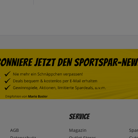
Service
AGB
Magazin
Spa
Datenschutz
Outlet Stores
Gut