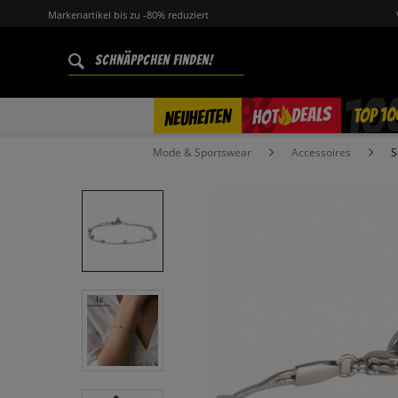
Markenartikel bis zu -80% reduziert
%
TOP 10
DEALS
NEUHEITEN
HOT
Mode & Sportswear
Accessoires
S