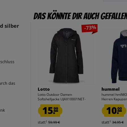
Das könnte dir auch gefalle
 silber
-73%
rschluss
urch das
Lotto
hummel
Lotto Outdoor Damen
hummel hmlMOV
Softshelljacke UJAX10001NET-
Herren Kapuzen 
WOMEN
15.
10.
99
00
enk
1
1
statt
59,99 €
statt
34,95 €