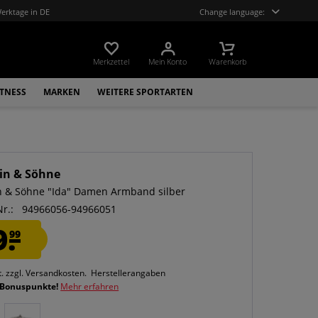
Werktage in DE
Change language:
Merkzettel
Mein Konto
Warenkorb
ITNESS
MARKEN
WEITERE SPORTARTEN
in & Söhne
n & Söhne "Ida" Damen Armband silber
Nr.:
94966056-94966051
9.
99
t.
zzgl. Versandkosten.
Herstellerangaben
 Bonuspunkte!
Mehr erfahren