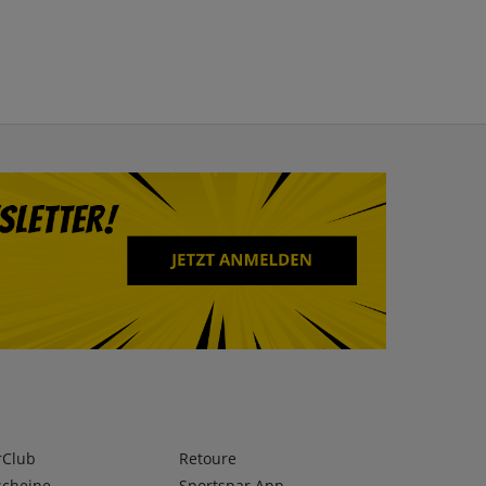
rClub
Retoure
scheine
Sportspar App