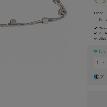
Größe
Einh
Was w
Große
Alles
Sofort