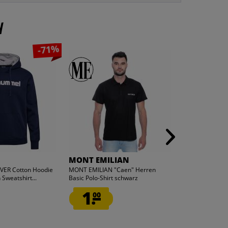
n
-71%
MONT EMILIAN
LEANDRO L
ER Cotton Hoodie
MONT EMILIAN "Caen" Herren
LEANDRO LIDO C
Sweatshirt...
Basic Polo-Shirt schwarz
braun
1.
5.
00
00