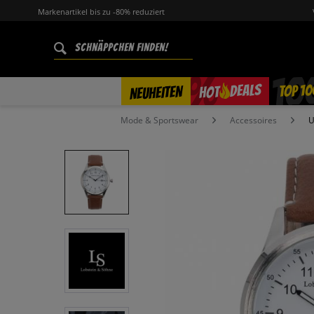
Markenartikel bis zu -80% reduziert
%
TOP 10
DEALS
NEUHEITEN
HOT
Mode & Sportswear
Accessoires
U