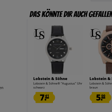
Das könnte dir auch gefalle
n
Lobstein & Söhne
Lobstein &
Lobstein & Söhne® "Augustus" Uhr
Lobstein & Söhn
en
schwarz
braun
7.
5.
41
00