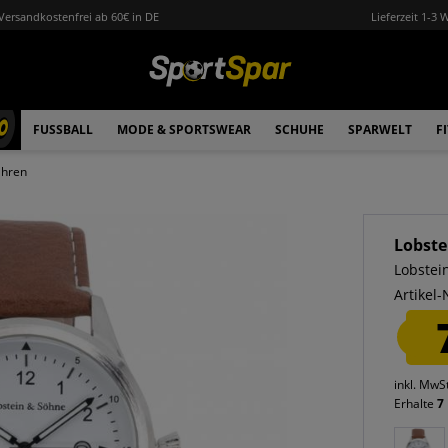
Versandkostenfrei ab 60€ in DE
Lieferzeit 1-3 
0
FUSSBALL
MODE & SPORTSWEAR
SCHUHE
SPARWELT
F
hren
Lobste
Lobstei
Artikel-
inkl. MwS
Erhalte
7