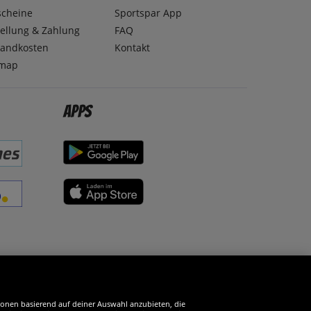
scheine
Sportspar App
ellung & Zahlung
FAQ
sandkosten
Kontakt
emap
Apps
erde SportSpar-Fan!
tionen basierend auf deiner Auswahl anzubieten, die