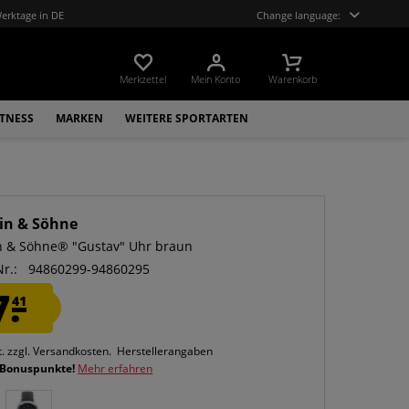
Werktage in DE
Change language:
Merkzettel
Mein Konto
Warenkorb
ITNESS
MARKEN
WEITERE SPORTARTEN
in & Söhne
n & Söhne® "Gustav" Uhr braun
Nr.:
94860299-94860295
7.
41
t.
zzgl. Versandkosten.
Herstellerangaben
 Bonuspunkte!
Mehr erfahren