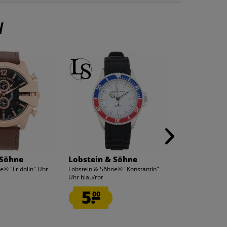
n
 Söhne
Lobstein & Söhne
Lobstein &
e® "Fridolin" Uhr
Lobstein & Söhne® "Konstantin"
Lobstein & Söh
Uhr blau/rot
Uhr schwarz/ro
5.
5.
00
29