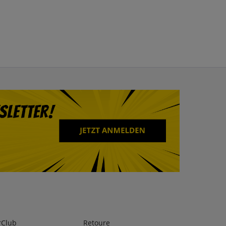
rClub
Retoure