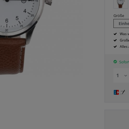
Größe
Einh
Was w
Große
Alles
Sofort