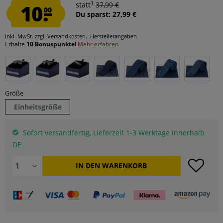
1
10.
statt
37,99 €
00
Du sparst: 27,99 €
inkl. MwSt.
zzgl. Versandkosten.
Herstellerangaben
Erhalte
10 Bonuspunkte!
Mehr erfahren
Größe
Einheitsgröße
Sofort versandfertig, Lieferzeit 1-3 Werktage innerhalb
DE
IN DEN
WARENKORB