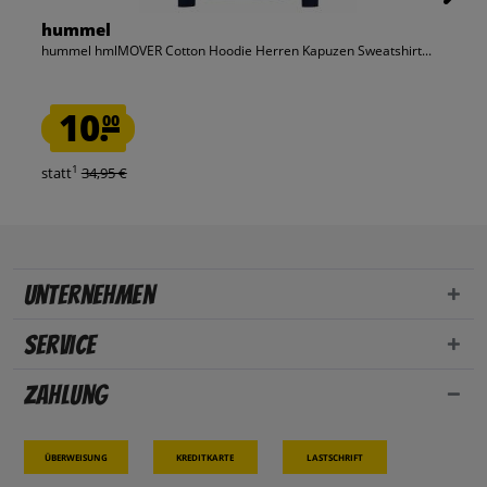
hummel
hummel hmlMOVER Cotton Hoodie Herren Kapuzen Sweatshirt...
10.
00
1
statt
34,95 €
Unternehmen
Service
Zahlung
Überweisung
Kreditkarte
Lastschrift