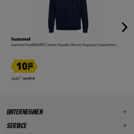
hummel
hummel hmlMOVER Cotton Hoodie Herren Kapuzen Sweatshirt...
10.
00
1
statt
34,95 €
Unternehmen
Service