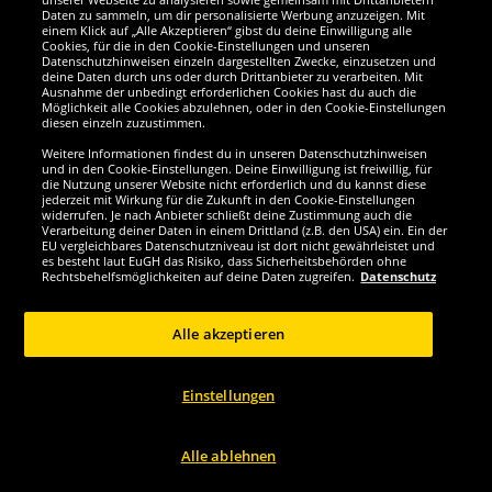
Daten zu sammeln, um dir personalisierte Werbung anzuzeigen. Mit
einem Klick auf „Alle Akzeptieren“ gibst du deine Einwilligung alle
Cookies, für die in den Cookie-Einstellungen und unseren
Datenschutzhinweisen einzeln dargestellten Zwecke, einzusetzen und
deine Daten durch uns oder durch Drittanbieter zu verarbeiten. Mit
Ausnahme der unbedingt erforderlichen Cookies hast du auch die
Möglichkeit alle Cookies abzulehnen, oder in den Cookie-Einstellungen
diesen einzeln zuzustimmen.
Weitere Informationen findest du in unseren Datenschutzhinweisen
und in den Cookie-Einstellungen. Deine Einwilligung ist freiwillig, für
die Nutzung unserer Website nicht erforderlich und du kannst diese
jederzeit mit Wirkung für die Zukunft in den Cookie-Einstellungen
widerrufen. Je nach Anbieter schließt deine Zustimmung auch die
Verarbeitung deiner Daten in einem Drittland (z.B. den USA) ein. Ein der
Werde SportSpar-Fan!
EU vergleichbares Datenschutzniveau ist dort nicht gewährleistet und
es besteht laut EuGH das Risiko, dass Sicherheitsbehörden ohne
Rechtsbehelfsmöglichkeiten auf deine Daten zugreifen.
Datenschutz
Alle akzeptieren
Copyright © 2024 Sportspar GmbH, Gustav-Adolf-Ring 7, 04838 Eilenburg DE -
Alle Rechte vorbehalten
Einstellungen
1
*Alle Preise inkl. gesetzl. Mehrwertsteuer zzgl.
Versandkosten
Aktuelle oder
ehemalige unverbindliche Preisempfehlung des Herstellers inklusive
2
Mehrwertsteuer
Preis gilt nur für Kunden mit einer aktiven SparClub-
Mitgliedschaft
Alle ablehnen