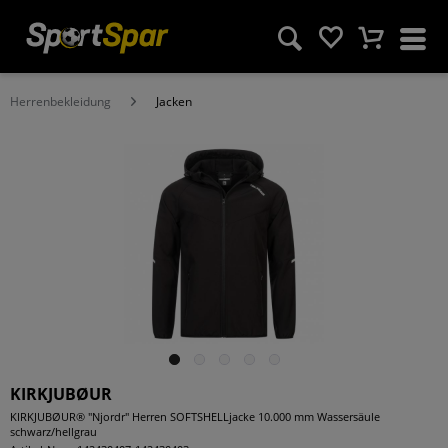
Herrenbekleidung
Jacken
KIRKJUBØUR
KIRKJUBØUR® "Njordr" Herren SOFTSHELLjacke 10.000 mm Wassersäule
schwarz/hellgrau