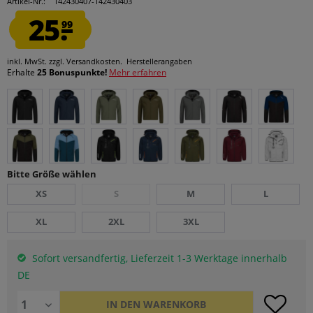
Artikel-Nr.:
142430407-142430403
25.
99
inkl. MwSt.
zzgl. Versandkosten.
Herstellerangaben
Erhalte
25 Bonuspunkte!
Mehr erfahren
Bitte Größe wählen
XS
S
M
L
XL
2XL
3XL
Sofort versandfertig, Lieferzeit 1-3 Werktage innerhalb
DE
IN DEN
WARENKORB