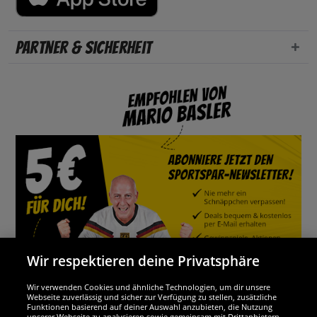
Partner & Sicherheit
Wir respektieren deine Privatsphäre
Wir verwenden Cookies und ähnliche Technologien, um dir unsere
Webseite zuverlässig und sicher zur Verfügung zu stellen, zusätzliche
Funktionen basierend auf deiner Auswahl anzubieten, die Nutzung
Wir sind ausgezeichnet
unserer Webseite zu analysieren sowie gemeinsam mit Drittanbietern