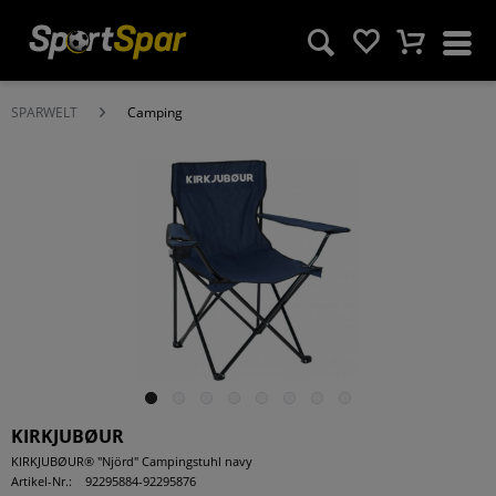
SPARWELT
Camping
KIRKJUBØUR
KIRKJUBØUR® "Njörd" Campingstuhl navy
Artikel-Nr.:
92295884-92295876