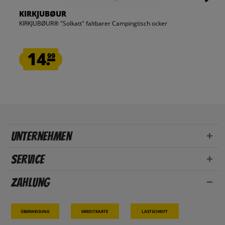
KIRKJUBØUR
KIRKJUBØUR® "Solkatt" faltbarer Campingtisch ocker
14.
99
Unternehmen
Service
Zahlung
Überweisung
Kreditkarte
Lastschrift