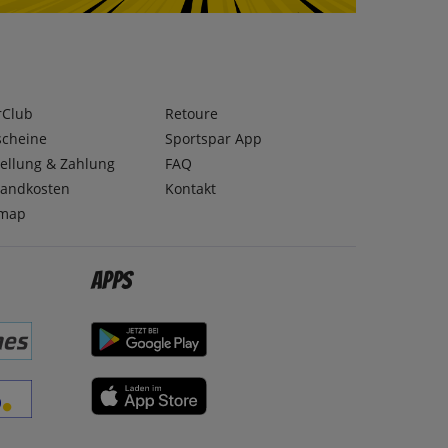
rClub
Retoure
scheine
Sportspar App
ellung & Zahlung
FAQ
sandkosten
Kontakt
emap
Apps