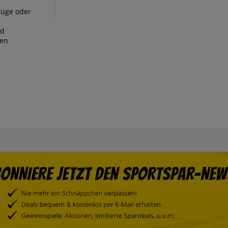
lüge oder
nd
gen