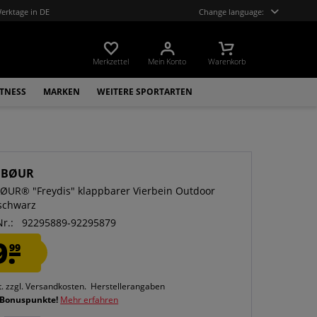
Werktage in DE
Change language:
Merkzettel
Mein Konto
Warenkorb
ITNESS
MARKEN
WEITERE SPORTARTEN
UBØUR
ØUR® "Freydis" klappbarer Vierbein Outdoor
schwarz
Nr.:
92295889-92295879
9.
99
t.
zzgl. Versandkosten.
Herstellerangaben
 Bonuspunkte!
Mehr erfahren