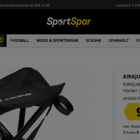
Versandkostenfrei ab 60€ in DE
Lieferzeit 1-3 
0
FUSSBALL
MODE & SPORTSWEAR
SCHUHE
SPARWELT
F
KIRKJ
KIRKJUB
Hocker 
Artikel-
inkl. MwS
Erhalte
9