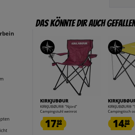
Das könnte dir auch gefalle
rbein
cm
KIRKJUBØUR
KIRKJUBØU
KIRKJUBØUR® "Njörd"
KIRKJUBØUR® "So
Campingstuhl weinrot
Campingtisch o
ppten
17.
14.
99
99
icht