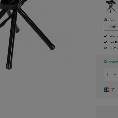
Größe
Einh
Was w
Große
Alles
Sofort