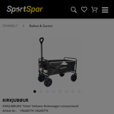
SPARWELT
Balkon & Garten
KIRKJUBØUR
KIRKJUBØUR® "Edda" faltbarer Bollerwagen schwarz/weiß
Artikel-Nr.:
136200779-136200774