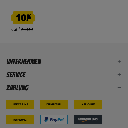
10.
00
1
statt
34,95 €
Unternehmen
Service
Zahlung
Überweisung
Kreditkarte
Lastschrift
Rechnung