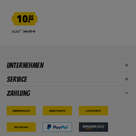
10.
00
1
statt
34,95 €
Unternehmen
Service
Zahlung
Überweisung
Kreditkarte
Lastschrift
Rechnung