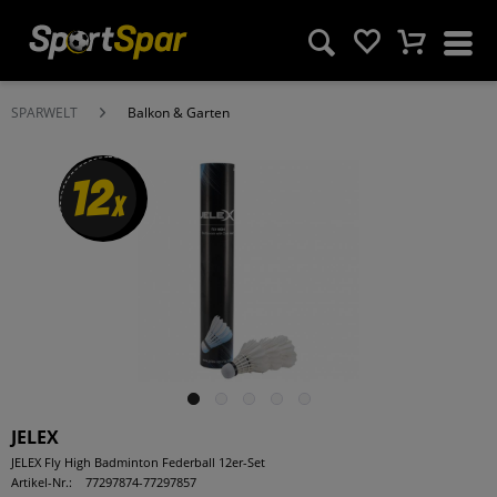
SPARWELT
Balkon & Garten
12
x
JELEX
JELEX Fly High Badminton Federball 12er-Set
Artikel-Nr.:
77297874-77297857