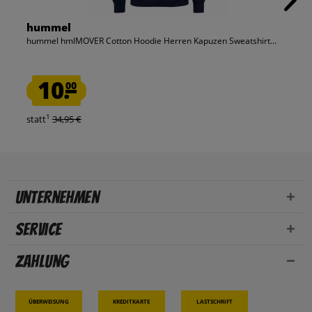
hummel
hummel hmlMOVER Cotton Hoodie Herren Kapuzen Sweatshirt...
10.
00
1
statt
34,95 €
Unternehmen
Service
Zahlung
Überweisung
Kreditkarte
Lastschrift