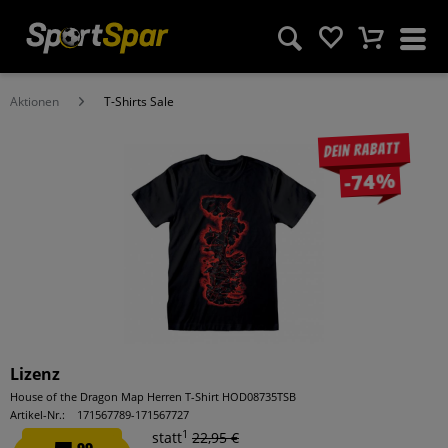
Aktionen
T-Shirts Sale
Dein Rabatt
-74%
Lizenz
House of the Dragon Map Herren T-Shirt HOD08735TSB
Artikel-Nr.:
171567789-171567727
1
statt
22,95 €
99