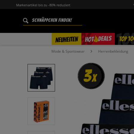
Markenartikel bis zu -80% reduziert
%
TOP 10
DEALS
NEUHEITEN
HOT
Mode & Sportswear
Herrenbekleidung
3
x