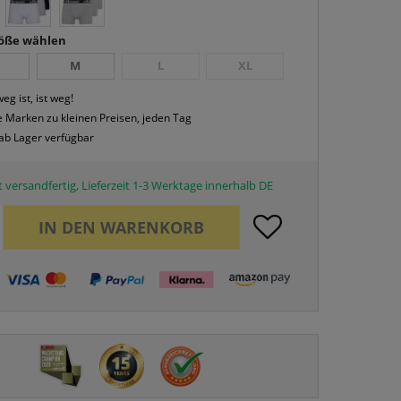
röße wählen
M
L
XL
eg ist, ist weg!
 Marken zu kleinen Preisen, jeden Tag
 ab Lager verfügbar
 versandfertig, Lieferzeit 1-3 Werktage innerhalb DE
IN DEN
WARENKORB