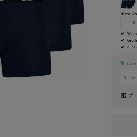
Bitte G
S
Was w
Große
Alles
Sofort