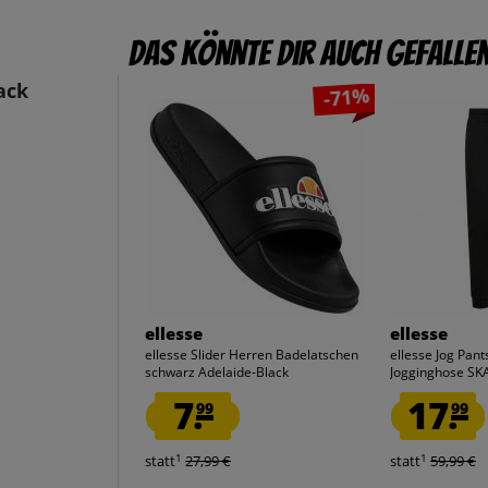
Das könnte dir auch gefalle
ack
-71%
ellesse
ellesse
ellesse Slider Herren Badelatschen
ellesse Jog Pan
schwarz Adelaide-Black
Jogginghose S
7.
17.
99
99
1
1
statt
27,99 €
statt
59,99 €