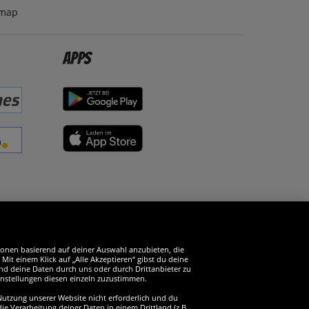
emap
Apps
erde SportSpar-Fan!
tionen basierend auf deiner Auswahl anzubieten, die
it einem Klick auf „Alle Akzeptieren“ gibst du deine
und deine Daten durch uns oder durch Drittanbieter zu
instellungen diesen einzeln zuzustimmen.
 Nutzung unserer Website nicht erforderlich und du
ie Verarbeitung deiner Daten in einem Drittland (z.B.