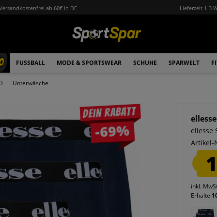
Versandkostenfrei ab 60€ in DE
Lieferzeit 1-3 
0
FUSSBALL
MODE & SPORTSWEAR
SCHUHE
SPARWELT
F
Unterwäsche
Dein Rabatt
ellesse
-69%
ellesse
Artikel-
1
inkl. MwS
Erhalte
1