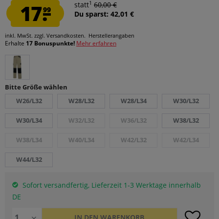
1
17.
statt
60,00 €
99
Du sparst: 42,01 €
inkl. MwSt.
zzgl. Versandkosten.
Herstellerangaben
Erhalte
17 Bonuspunkte!
Mehr erfahren
Bitte Größe wählen
W26/L32
W28/L32
W28/L34
W30/L32
W30/L34
W32/L32
W36/L32
W38/L32
W38/L34
W40/L34
W42/L32
W42/L34
W44/L32
Sofort versandfertig, Lieferzeit 1-3 Werktage innerhalb
DE
IN DEN
WARENKORB