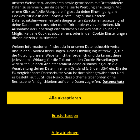
Wir sind ausgezeichnet
unserer Webseite zu analysieren sowie gemeinsam mit Drittanbietern
Daten zu sammeln, um dir personalisierte Werbung anzuzeigen. Mit
einem Klick auf „Alle Akzeptieren“ gibst du deine Einwilligung alle
Cookies, für die in den Cookie-Einstellungen und unseren
Datenschutzhinweisen einzeln dargestellten Zwecke, einzusetzen und
deine Daten durch uns oder durch Drittanbieter zu verarbeiten. Mit
Ausnahme der unbedingt erforderlichen Cookies hast du auch die
Möglichkeit alle Cookies abzulehnen, oder in den Cookie-Einstellungen
diesen einzeln zuzustimmen.
Weitere Informationen findest du in unseren Datenschutzhinweisen
und in den Cookie-Einstellungen. Deine Einwilligung ist freiwillig, für
die Nutzung unserer Website nicht erforderlich und du kannst diese
jederzeit mit Wirkung für die Zukunft in den Cookie-Einstellungen
widerrufen. Je nach Anbieter schließt deine Zustimmung auch die
Verarbeitung deiner Daten in einem Drittland (z.B. den USA) ein. Ein der
Werde SportSpar-Fan!
EU vergleichbares Datenschutzniveau ist dort nicht gewährleistet und
es besteht laut EuGH das Risiko, dass Sicherheitsbehörden ohne
Rechtsbehelfsmöglichkeiten auf deine Daten zugreifen.
Datenschutz
Alle akzeptieren
Copyright © 2024 Sportspar GmbH, Gustav-Adolf-Ring 7, 04838 Eilenburg DE -
Alle Rechte vorbehalten
Einstellungen
1
*Alle Preise inkl. gesetzl. Mehrwertsteuer zzgl.
Versandkosten
Aktuelle oder
ehemalige unverbindliche Preisempfehlung des Herstellers inklusive
2
Mehrwertsteuer
Preis gilt nur für Kunden mit einer aktiven SparClub-
Mitgliedschaft
Alle ablehnen