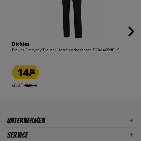
Dickies
Dickies Everyday Trouser Herren Arbeitshose DK0A4XSNBLK
14.
99
1
statt
40,00 €
Unternehmen
Service